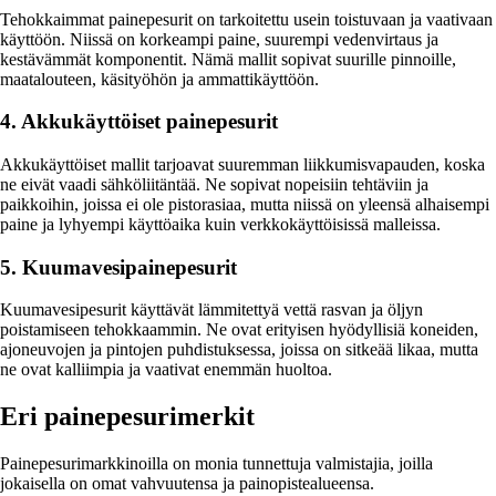
Tehokkaimmat painepesurit on tarkoitettu usein toistuvaan ja vaativaan
käyttöön. Niissä on korkeampi paine, suurempi vedenvirtaus ja
kestävämmät komponentit. Nämä mallit sopivat suurille pinnoille,
maatalouteen, käsityöhön ja ammattikäyttöön.
4. Akkukäyttöiset painepesurit
Akkukäyttöiset mallit tarjoavat suuremman liikkumisvapauden, koska
ne eivät vaadi sähköliitäntää. Ne sopivat nopeisiin tehtäviin ja
paikkoihin, joissa ei ole pistorasiaa, mutta niissä on yleensä alhaisempi
paine ja lyhyempi käyttöaika kuin verkkokäyttöisissä malleissa.
5. Kuumavesipainepesurit
Kuumavesipesurit käyttävät lämmitettyä vettä rasvan ja öljyn
poistamiseen tehokkaammin. Ne ovat erityisen hyödyllisiä koneiden,
ajoneuvojen ja pintojen puhdistuksessa, joissa on sitkeää likaa, mutta
ne ovat kalliimpia ja vaativat enemmän huoltoa.
Eri painepesurimerkit
Painepesurimarkkinoilla on monia tunnettuja valmistajia, joilla
jokaisella on omat vahvuutensa ja painopistealueensa.