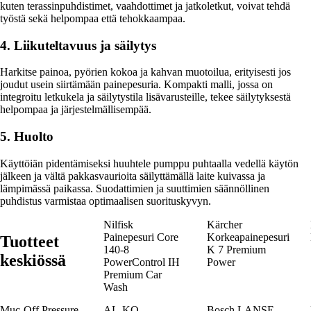
kuten terassinpuhdistimet, vaahdottimet ja jatkoletkut, voivat tehdä
työstä sekä helpompaa että tehokkaampaa.
4. Liikuteltavuus ja säilytys
Harkitse painoa, pyörien kokoa ja kahvan muotoilua, erityisesti jos
joudut usein siirtämään painepesuria. Kompakti malli, jossa on
integroitu letkukela ja säilytystila lisävarusteille, tekee säilytyksestä
helpompaa ja järjestelmällisempää.
5. Huolto
Käyttöiän pidentämiseksi huuhtele pumppu puhtaalla vedellä käytön
jälkeen ja vältä pakkasvaurioita säilyttämällä laite kuivassa ja
lämpimässä paikassa. Suodattimien ja suuttimien säännöllinen
puhdistus varmistaa optimaalisen suorituskyvyn.
Nilfisk
Kärcher
Painepesuri Core
Korkeapainepesuri
Tuotteet
140-8
K 7 Premium
keskiössä
PowerControl IH
Power
Premium Car
Wash
Muc-Off Pressure
AL-KO
Bosch LANSE