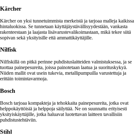
Kärcher
Kärcher on yksi tunnetuimmista merkeistä ja tarjoaa malleja kaikissa
hintaluokissa. Se tunnetaan käyttäjäystävällisyydestään, vankasta
rakenteestaan ja laajasta lisävarustevalikoimastaan, mikä tekee siitä
sopivan sekä yksityisille että ammattikäyttäjille.
Nilfisk
Nilfiskillä on pitkä perinne puhdistuslaitteiden valmistuksessa, ja se
tuottaa painepesureita, joissa painotetaan laatua ja suorituskykyä.
Niiden mallit ovat usein tukevia, metallipumpuilla varustettuja ja
erittäin toimintavarmoja.
Bosch
Bosch tarjoaa kompakteja ja tehokkaita painepesureita, jotka ovat
helppokäyttöisiä ja helppoja säilyttää. Ne on suunnattu erityisesti
yksityiskäyttäjille, jotka haluavat luotettavan laitteen tavallisiin
puhdistustehtäviin.
Stihl