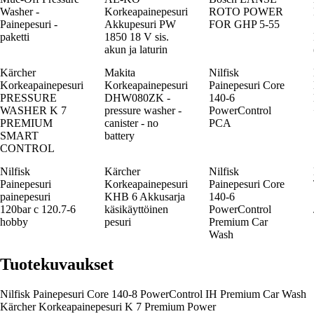
Washer -
Korkeapainepesuri
ROTO POWER
Painepesuri -
Akkupesuri PW
FOR GHP 5-55
paketti
1850 18 V sis.
akun ja laturin
Kärcher
Makita
Nilfisk
Korkeapainepesuri
Korkeapainepesuri
Painepesuri Core
PRESSURE
DHW080ZK -
140-6
WASHER K 7
pressure washer -
PowerControl
PREMIUM
canister - no
PCA
SMART
battery
CONTROL
Nilfisk
Kärcher
Nilfisk
Painepesuri
Korkeapainepesuri
Painepesuri Core
painepesuri
KHB 6 Akkusarja
140-6
120bar c 120.7-6
käsikäyttöinen
PowerControl
hobby
pesuri
Premium Car
Wash
Tuotekuvaukset
Nilfisk Painepesuri Core 140-8 PowerControl IH Premium Car Wash
Kärcher Korkeapainepesuri K 7 Premium Power