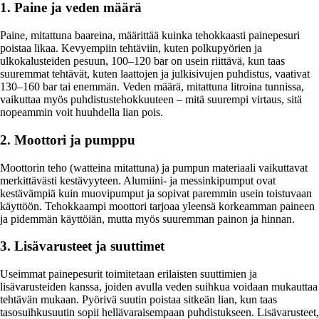
1. Paine ja veden määrä
Paine, mitattuna baareina, määrittää kuinka tehokkaasti painepesuri
poistaa likaa. Kevyempiin tehtäviin, kuten polkupyörien ja
ulkokalusteiden pesuun, 100–120 bar on usein riittävä, kun taas
suuremmat tehtävät, kuten laattojen ja julkisivujen puhdistus, vaativat
130–160 bar tai enemmän. Veden määrä, mitattuna litroina tunnissa,
vaikuttaa myös puhdistustehokkuuteen – mitä suurempi virtaus, sitä
nopeammin voit huuhdella lian pois.
2. Moottori ja pumppu
Moottorin teho (watteina mitattuna) ja pumpun materiaali vaikuttavat
merkittävästi kestävyyteen. Alumiini- ja messinkipumput ovat
kestävämpiä kuin muovipumput ja sopivat paremmin usein toistuvaan
käyttöön. Tehokkaampi moottori tarjoaa yleensä korkeamman paineen
ja pidemmän käyttöiän, mutta myös suuremman painon ja hinnan.
3. Lisävarusteet ja suuttimet
Useimmat painepesurit toimitetaan erilaisten suuttimien ja
lisävarusteiden kanssa, joiden avulla veden suihkua voidaan mukauttaa
tehtävän mukaan. Pyörivä suutin poistaa sitkeän lian, kun taas
tasosuihkusuutin sopii hellävaraisempaan puhdistukseen. Lisävarusteet,