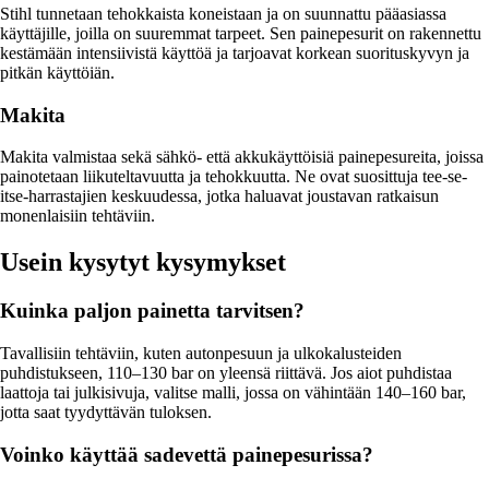
Stihl tunnetaan tehokkaista koneistaan ja on suunnattu pääasiassa
käyttäjille, joilla on suuremmat tarpeet. Sen painepesurit on rakennettu
kestämään intensiivistä käyttöä ja tarjoavat korkean suorituskyvyn ja
pitkän käyttöiän.
Makita
Makita valmistaa sekä sähkö- että akkukäyttöisiä painepesureita, joissa
painotetaan liikuteltavuutta ja tehokkuutta. Ne ovat suosittuja tee-se-
itse-harrastajien keskuudessa, jotka haluavat joustavan ratkaisun
monenlaisiin tehtäviin.
Usein kysytyt kysymykset
Kuinka paljon painetta tarvitsen?
Tavallisiin tehtäviin, kuten autonpesuun ja ulkokalusteiden
puhdistukseen, 110–130 bar on yleensä riittävä. Jos aiot puhdistaa
laattoja tai julkisivuja, valitse malli, jossa on vähintään 140–160 bar,
jotta saat tyydyttävän tuloksen.
Voinko käyttää sadevettä painepesurissa?