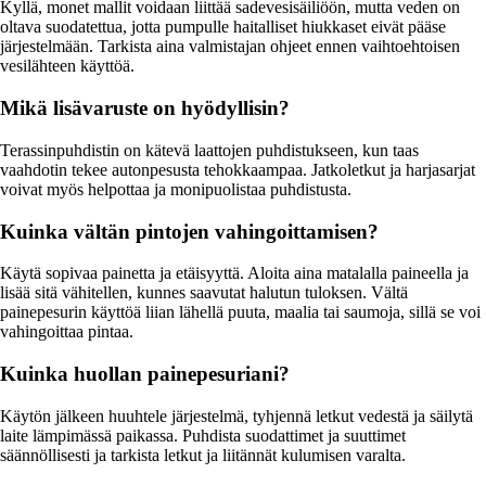
Kyllä, monet mallit voidaan liittää sadevesisäiliöön, mutta veden on
oltava suodatettua, jotta pumpulle haitalliset hiukkaset eivät pääse
järjestelmään. Tarkista aina valmistajan ohjeet ennen vaihtoehtoisen
vesilähteen käyttöä.
Mikä lisävaruste on hyödyllisin?
Terassinpuhdistin on kätevä laattojen puhdistukseen, kun taas
vaahdotin tekee autonpesusta tehokkaampaa. Jatkoletkut ja harjasarjat
voivat myös helpottaa ja monipuolistaa puhdistusta.
Kuinka vältän pintojen vahingoittamisen?
Käytä sopivaa painetta ja etäisyyttä. Aloita aina matalalla paineella ja
lisää sitä vähitellen, kunnes saavutat halutun tuloksen. Vältä
painepesurin käyttöä liian lähellä puuta, maalia tai saumoja, sillä se voi
vahingoittaa pintaa.
Kuinka huollan painepesuriani?
Käytön jälkeen huuhtele järjestelmä, tyhjennä letkut vedestä ja säilytä
laite lämpimässä paikassa. Puhdista suodattimet ja suuttimet
säännöllisesti ja tarkista letkut ja liitännät kulumisen varalta.