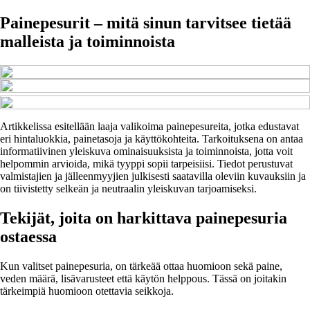
Painepesurit – mitä sinun tarvitsee tietää
malleista ja toiminnoista
Artikkelissa esitellään laaja valikoima painepesureita, jotka edustavat
eri hintaluokkia, painetasoja ja käyttökohteita. Tarkoituksena on antaa
informatiivinen yleiskuva ominaisuuksista ja toiminnoista, jotta voit
helpommin arvioida, mikä tyyppi sopii tarpeisiisi. Tiedot perustuvat
valmistajien ja jälleenmyyjien julkisesti saatavilla oleviin kuvauksiin ja
on tiivistetty selkeän ja neutraalin yleiskuvan tarjoamiseksi.
Tekijät, joita on harkittava painepesuria
ostaessa
Kun valitset painepesuria, on tärkeää ottaa huomioon sekä paine,
veden määrä, lisävarusteet että käytön helppous. Tässä on joitakin
tärkeimpiä huomioon otettavia seikkoja.