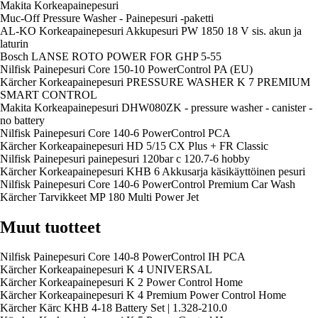
Makita Korkeapainepesuri
Muc-Off Pressure Washer - Painepesuri -paketti
AL-KO Korkeapainepesuri Akkupesuri PW 1850 18 V sis. akun ja
laturin
Bosch LANSE ROTO POWER FOR GHP 5-55
Nilfisk Painepesuri Core 150-10 PowerControl PA (EU)
Kärcher Korkeapainepesuri PRESSURE WASHER K 7 PREMIUM
SMART CONTROL
Makita Korkeapainepesuri DHW080ZK - pressure washer - canister -
no battery
Nilfisk Painepesuri Core 140-6 PowerControl PCA
Kärcher Korkeapainepesuri HD 5/15 CX Plus + FR Classic
Nilfisk Painepesuri painepesuri 120bar c 120.7-6 hobby
Kärcher Korkeapainepesuri KHB 6 Akkusarja käsikäyttöinen pesuri
Nilfisk Painepesuri Core 140-6 PowerControl Premium Car Wash
Kärcher Tarvikkeet MP 180 Multi Power Jet
Muut tuotteet
Nilfisk Painepesuri Core 140-8 PowerControl IH PCA
Kärcher Korkeapainepesuri K 4 UNIVERSAL
Kärcher Korkeapainepesuri K 2 Power Control Home
Kärcher Korkeapainepesuri K 4 Premium Power Control Home
Kärcher Kärc KHB 4-18 Battery Set | 1.328-210.0