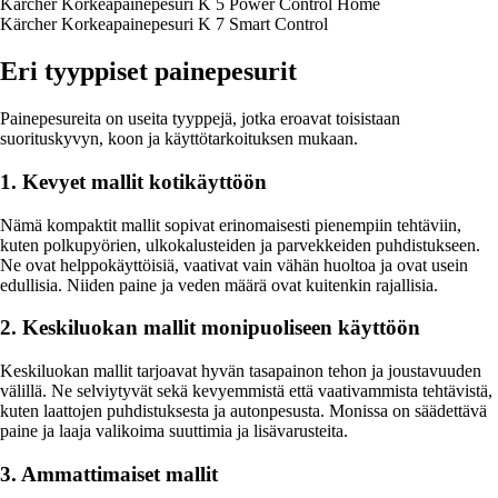
Kärcher Korkeapainepesuri K 5 Power Control Home
Kärcher Korkeapainepesuri K 7 Smart Control
Eri tyyppiset painepesurit
Painepesureita on useita tyyppejä, jotka eroavat toisistaan
suorituskyvyn, koon ja käyttötarkoituksen mukaan.
1. Kevyet mallit kotikäyttöön
Nämä kompaktit mallit sopivat erinomaisesti pienempiin tehtäviin,
kuten polkupyörien, ulkokalusteiden ja parvekkeiden puhdistukseen.
Ne ovat helppokäyttöisiä, vaativat vain vähän huoltoa ja ovat usein
edullisia. Niiden paine ja veden määrä ovat kuitenkin rajallisia.
2. Keskiluokan mallit monipuoliseen käyttöön
Keskiluokan mallit tarjoavat hyvän tasapainon tehon ja joustavuuden
välillä. Ne selviytyvät sekä kevyemmistä että vaativammista tehtävistä,
kuten laattojen puhdistuksesta ja autonpesusta. Monissa on säädettävä
paine ja laaja valikoima suuttimia ja lisävarusteita.
3. Ammattimaiset mallit