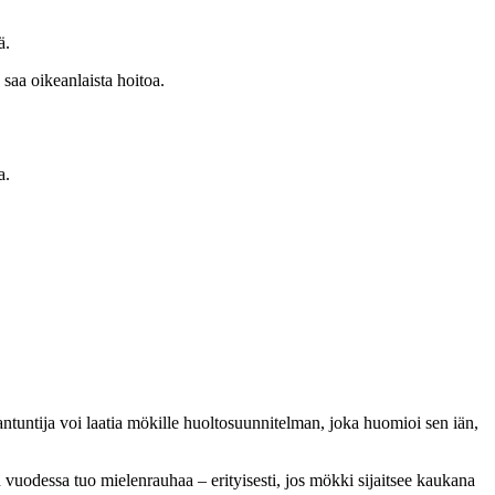
ä.
 saa oikeanlaista hoitoa.
a.
tuntija voi laatia mökille huoltosuunnitelman, joka huomioi sen iän,
 vuodessa tuo mielenrauhaa – erityisesti, jos mökki sijaitsee kaukana