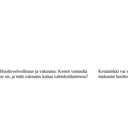
Huoltovelvollisuus ja vakuutus: Kenen vastuulla
Kesämökki vai v
se on, ja mitä vakuutus kattaa vahinkotilanteissa?
mukautat huolto