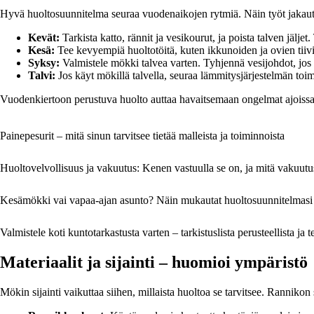
Hyvä huoltosuunnitelma seuraa vuodenaikojen rytmiä. Näin työt jakaut
Kevät:
Tarkista katto, rännit ja vesikourut, ja poista talven jäl
Kesä:
Tee kevyempiä huoltotöitä, kuten ikkunoiden ja ovien tiivis
Syksy:
Valmistele mökki talvea varten. Tyhjennä vesijohdot, jos mö
Talvi:
Jos käyt mökillä talvella, seuraa lämmitysjärjestelmän toim
Vuodenkiertoon perustuva huolto auttaa havaitsemaan ongelmat ajoissa j
Painepesurit – mitä sinun tarvitsee tietää malleista ja toiminnoista
Huoltovelvollisuus ja vakuutus: Kenen vastuulla se on, ja mitä vakuutus
Kesämökki vai vapaa-ajan asunto? Näin mukautat huoltosuunnitelmasi
Valmistele koti kuntotarkastusta varten – tarkistuslista perusteellista ja 
Materiaalit ja sijainti – huomioi ympäristö
Mökin sijainti vaikuttaa siihen, millaista huoltoa se tarvitsee. Ranniko