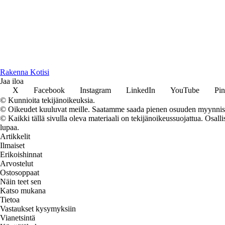
Rakenna Kotisi
Jaa iloa
X
Facebook
Instagram
LinkedIn
YouTube
Pin
© Kunnioita tekijänoikeuksia.
© Oikeudet kuuluvat meille. Saatamme saada pienen osuuden myynnistä,
© Kaikki tällä sivulla oleva materiaali on tekijänoikeussuojattua. Osall
lupaa.
Artikkelit
Ilmaiset
Erikoishinnat
Arvostelut
Ostosoppaat
Näin teet sen
Katso mukana
Tietoa
Vastaukset kysymyksiin
Vianetsintä