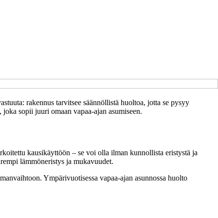
stuuta: rakennus tarvitsee säännöllistä huoltoa, jotta se pysyy
a, joka sopii juuri omaan vapaa-ajan asumiseen.
oitettu kausikäyttöön – se voi olla ilman kunnollista eristystä ja
 parempi lämmöneristys ja mukavuudet.
ja ilmanvaihtoon. Ympärivuotisessa vapaa-ajan asunnossa huolto