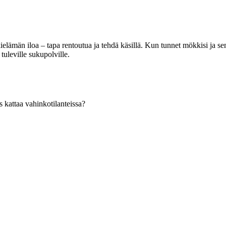
ämän iloa – tapa rentoutua ja tehdä käsillä. Kun tunnet mökkisi ja sen t
uleville sukupolville.
 kattaa vahinkotilanteissa?