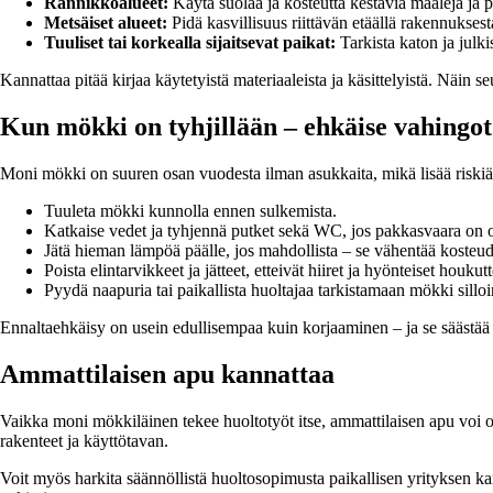
Rannikkoalueet:
Käytä suolaa ja kosteutta kestäviä maaleja ja p
Metsäiset alueet:
Pidä kasvillisuus riittävän etäällä rakennuksest
Tuuliset tai korkealla sijaitsevat paikat:
Tarkista katon ja julki
Kannattaa pitää kirjaa käytetyistä materiaaleista ja käsittelyistä. Näin 
Kun mökki on tyhjillään – ehkäise vahingot
Moni mökki on suuren osan vuodesta ilman asukkaita, mikä lisää riskiä v
Tuuleta mökki kunnolla ennen sulkemista.
Katkaise vedet ja tyhjennä putket sekä WC, jos pakkasvaara on 
Jätä hieman lämpöä päälle, jos mahdollista – se vähentää kosteud
Poista elintarvikkeet ja jätteet, etteivät hiiret ja hyönteiset houkut
Pyydä naapuria tai paikallista huoltajaa tarkistamaan mökki silloin
Ennaltaehkäisy on usein edullisempaa kuin korjaaminen – ja se säästää
Ammattilaisen apu kannattaa
Vaikka moni mökkiläinen tekee huoltotyöt itse, ammattilaisen apu voi 
rakenteet ja käyttötavan.
Voit myös harkita säännöllistä huoltosopimusta paikallisen yrityksen ka