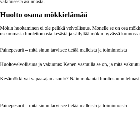
vakituisesta asunnosta.
Huolto osana mökkielämää
Mökin huoltaminen ei ole pelkkä velvollisuus. Monelle se on osa mökkiel
useammasta huolettomasta kesästä ja säilyttää mökin hyvässä kunnossa t
Painepesurit – mitä sinun tarvitsee tietää malleista ja toiminnoista
Huoltovelvollisuus ja vakuutus: Kenen vastuulla se on, ja mitä vakuutus
Kesämökki vai vapaa-ajan asunto? Näin mukautat huoltosuunnitelmasi
Painepesurit – mitä sinun tarvitsee tietää malleista ja toiminnoista