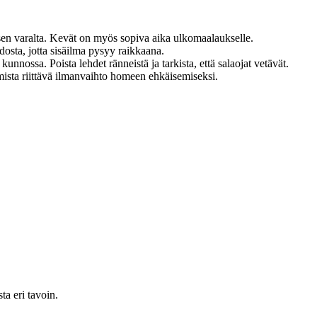
misen varalta. Kevät on myös sopiva aika ulkomaalaukselle.
dosta, jotta sisäilma pysyy raikkaana.
unnossa. Poista lehdet ränneistä ja tarkista, että salaojat vetävät.
rmista riittävä ilmanvaihto homeen ehkäisemiseksi.
ta eri tavoin.