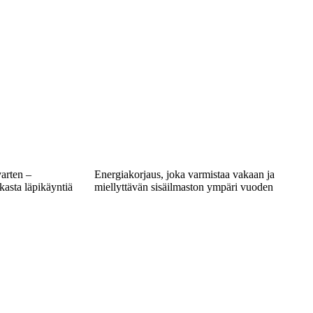
varten –
Energiakorjaus, joka varmistaa vakaan ja
okasta läpikäyntiä
miellyttävän sisäilmaston ympäri vuoden