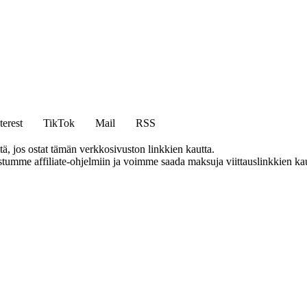
terest
TikTok
Mail
RSS
 jos ostat tämän verkkosivuston linkkien kautta.
istumme affiliate-ohjelmiin ja voimme saada maksuja viittauslinkkien kaut