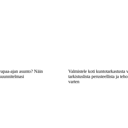
apaa-ajan asunto? Näin
Valmistele koti kuntotarkastusta 
suunnitelmasi
tarkistuslista perusteellista ja teh
varten