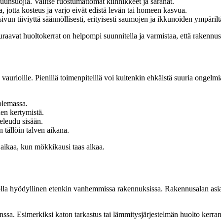
uunsuojia. Valitse ruostumattomat kiinnikkeet ja saranat.
a, jotta kosteus ja varjo eivät edistä levän tai homeen kasvua.
sivun tiiviyttä säännöllisesti, erityisesti saumojen ja ikkunoiden ympärilt
seuraavat huoltokerrat on helpompi suunnitella ja varmistaa, että rakennus
aurioille. Pienillä toimenpiteillä voi kuitenkin ehkäistä suuria ongelmi
olemassa.
en kertymistä.
teleudu sisään.
 tällöin talven aikana.
 aikaa, kun mökkikausi taas alkaa.
olla hyödyllinen etenkin vanhemmissa rakennuksissa. Rakennusalan asian
nssa. Esimerkiksi katon tarkastus tai lämmitysjärjestelmän huolto kerran