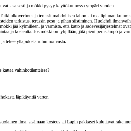
uvat tasaisesti ja mökki pysyy käyttökunnossa ympäri vuoden.
jet. Tutki ulkoverhous ja terassit mahdollisen lahon tai maalipinnan kulu
teiden tarkistus, terassin pesu ja pihan siistiminen. Huolehdi ilmanvaih
kki jää kylmilleen, ja varmista, että katto ja sadevesijärjestelmät ovat k
intaa ja kosteutta. Jos mökki on tyhjillään, jätä pieni peruslämpö ja va
a tekee ylläpidosta rutiininomaista.
 kattaa vahinkotilanteissa?
tehokasta läpikäyntiä varten
n suolainen ilma, sisämaan kosteus tai Lapin pakkaset kuluttavat rakennus