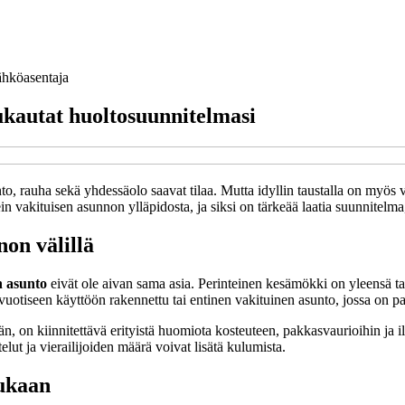
hköasentaja
kautat huoltosuunnitelmasi
, rauha sekä yhdessäolo saavat tilaa. Mutta idyllin taustalla on myös va
n vakituisen asunnon ylläpidosta, ja siksi on tärkeää laatia suunnitelm
on välillä
n asunto
eivät ole aivan sama asia. Perinteinen kesämökki on yleensä tark
vuotiseen käyttöön rakennettu tai entinen vakituinen asunto, jossa on
llään, on kiinnitettävä erityistä huomiota kosteuteen, pakkasvaurioihin 
lut ja vierailijoiden määrä voivat lisätä kulumista.
ukaan