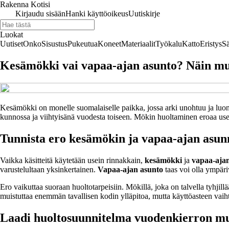
Rakenna Kotisi
Kirjaudu sisään
Hanki käyttöoikeus
Uutiskirje
Luokat
Uutiset
Onko
Sisustus
Pukeutua
Koneet
Materiaalit
Työkalu
Katto
Eristys
Sä
Kesämökki vai vapaa-ajan asunto? Näin mu
Kesämökki on monelle suomalaiselle paikka, jossa arki unohtuu ja luonto
kunnossa ja viihtyisänä vuodesta toiseen. Mökin huoltaminen eroaa usei
Tunnista ero kesämökin ja vapaa-ajan asunn
Vaikka käsitteitä käytetään usein rinnakkain,
kesämökki
ja
vapaa-aja
varustelultaan yksinkertainen.
Vapaa-ajan asunto
taas voi olla ympäri
Ero vaikuttaa suoraan huoltotarpeisiin. Mökillä, joka on talvella tyhji
muistuttaa enemmän tavallisen kodin ylläpitoa, mutta käyttöasteen vaihte
Laadi huoltosuunnitelma vuodenkierron m