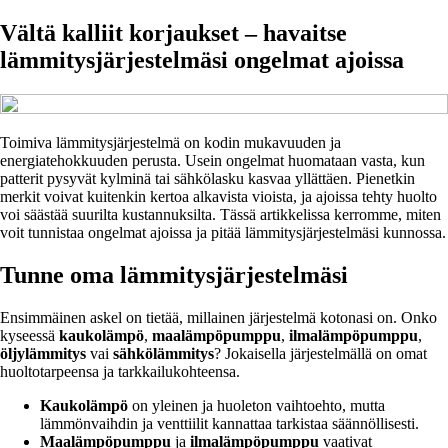
Vältä kalliit korjaukset – havaitse
lämmitysjärjestelmäsi ongelmat ajoissa
Toimiva lämmitysjärjestelmä on kodin mukavuuden ja
energiatehokkuuden perusta. Usein ongelmat huomataan vasta, kun
patterit pysyvät kylminä tai sähkölasku kasvaa yllättäen. Pienetkin
merkit voivat kuitenkin kertoa alkavista vioista, ja ajoissa tehty huolto
voi säästää suurilta kustannuksilta. Tässä artikkelissa kerromme, miten
voit tunnistaa ongelmat ajoissa ja pitää lämmitysjärjestelmäsi kunnossa.
Tunne oma lämmitysjärjestelmäsi
Ensimmäinen askel on tietää, millainen järjestelmä kotonasi on. Onko
kyseessä
kaukolämpö
,
maalämpöpumppu
,
ilmalämpöpumppu
,
öljylämmitys
vai
sähkölämmitys
? Jokaisella järjestelmällä on omat
huoltotarpeensa ja tarkkailukohteensa.
Kaukolämpö
on yleinen ja huoleton vaihtoehto, mutta
lämmönvaihdin ja venttiilit kannattaa tarkistaa säännöllisesti.
Maalämpöpumppu
ja
ilmalämpöpumppu
vaativat