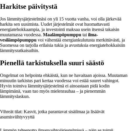
Harkitse päivitystä
Jos lämmitysjärjestelmäsi on yli 15 vuotta vanha, voi olla järkevää
harkita sen uusimista. Uudet järjestelmät ovat huomattavasti
energiatehokkaampia, ja investointi maksaa usein itsensä takaisin
muutamassa vuodessa.
Maalämpöpumppu
tai
ilma-
vesilämpöpumppu
voi vähentää energiankulutusta merkittävästi, ja
Suomessa on tarjolla erilaisia tukia ja avustuksia energiatehokkaisiin
lämmitysratkaisuihin.
Pienellä tarkistuksella suuri säästö
Ongelmat on helpointa ehkäistä, kun ne havaitaan ajoissa. Muutaman
minuutin tarkistus pari kertaa vuodessa voi estää suuret vahingot.
Hyvin toimiva lämmitysjärjestelmä ei ainoastaan pidä kodin
lämpimänä, vaan tuo myös mielenrauhaa – ja pienemmän
lämmityslaskun.
Vihreät tilat: Kasvit, jotka parantavat sisäilmaa ja lisäävät
asumisviihtyvyyttä
Lämmön talteenotto ilmanvaihtojärjestelmissä – näin se toimii