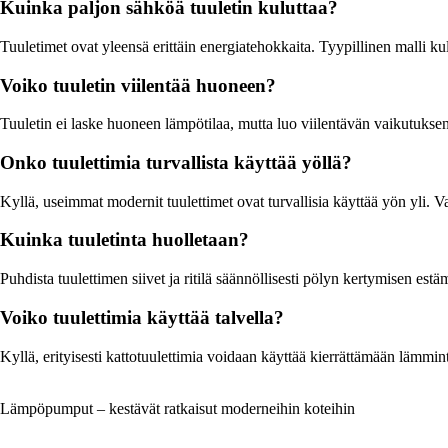
Kuinka paljon sähköä tuuletin kuluttaa?
Tuuletimet ovat yleensä erittäin energiatehokkaita. Tyypillinen malli k
Voiko tuuletin viilentää huoneen?
Tuuletin ei laske huoneen lämpötilaa, mutta luo viilentävän vaikutuksen
Onko tuulettimia turvallista käyttää yöllä?
Kyllä, useimmat modernit tuulettimet ovat turvallisia käyttää yön yli. V
Kuinka tuuletinta huolletaan?
Puhdista tuulettimen siivet ja ritilä säännöllisesti pölyn kertymisen estä
Voiko tuulettimia käyttää talvella?
Kyllä, erityisesti kattotuulettimia voidaan käyttää kierrättämään lämm
Lämpöpumput – kestävät ratkaisut moderneihin koteihin