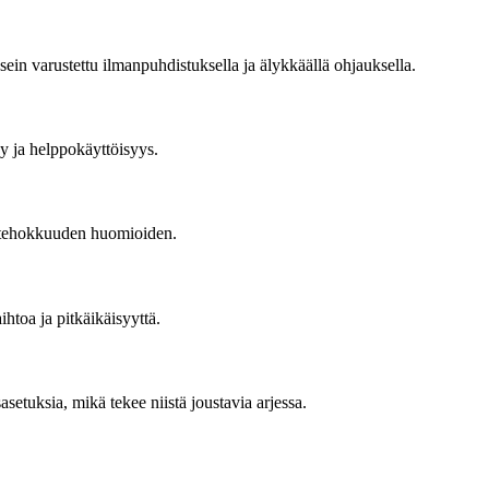
usein varustettu ilmanpuhdistuksella ja älykkäällä ohjauksella.
ky ja helppokäyttöisyys.
giatehokkuuden huomioiden.
ihtoa ja pitkäikäisyyttä.
setuksia, mikä tekee niistä joustavia arjessa.