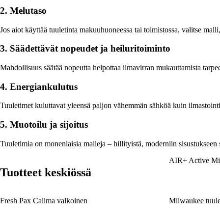
2. Melutaso
Jos aiot käyttää tuuletinta makuuhuoneessa tai toimistossa, valitse mall
3. Säädettävät nopeudet ja heiluritoiminto
Mahdollisuus säätää nopeutta helpottaa ilmavirran mukauttamista tarpee
4. Energiankulutus
Tuuletimet kuluttavat yleensä paljon vähemmän sähköä kuin ilmastointila
5. Muotoilu ja sijoitus
Tuuletimia on monenlaisia malleja – hillityistä, moderniin sisustukseen so
AIR+ Active Min
Tuotteet keskiössä
Fresh Pax Calima valkoinen
Milwaukee tuul