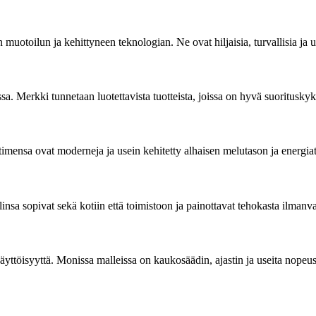
 muotoilun ja kehittyneen teknologian. Ne ovat hiljaisia, turvallisia ja 
sa. Merkki tunnetaan luotettavista tuotteista, joissa on hyvä suoritusky
ttimensa ovat moderneja ja usein kehitetty alhaisen melutason ja ener
insa sopivat sekä kotiin että toimistoon ja painottavat tehokasta ilmanva
äyttöisyyttä. Monissa malleissa on kaukosäädin, ajastin ja useita nopeusa