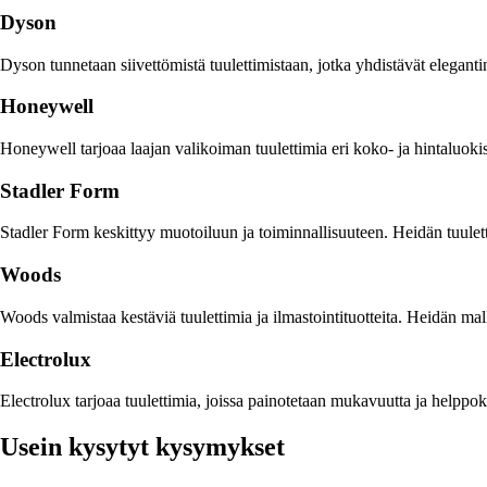
Dyson
Dyson tunnetaan siivettömistä tuulettimistaan, jotka yhdistävät elegantin
Honeywell
Honeywell tarjoaa laajan valikoiman tuulettimia eri koko- ja hintaluokis
Stadler Form
Stadler Form keskittyy muotoiluun ja toiminnallisuuteen. Heidän tuule
Woods
Woods valmistaa kestäviä tuulettimia ja ilmastointituotteita. Heidän mall
Electrolux
Electrolux tarjoaa tuulettimia, joissa painotetaan mukavuutta ja helppok
Usein kysytyt kysymykset