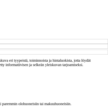
kuva eri tyypeistä, toiminnoista ja hintaluokista, jotta löydät
etty informatiivisen ja selkeän yleiskuvan tarjoamiseksi.
sopii paremmin olohuoneisiin tai makuuhuoneisiin.