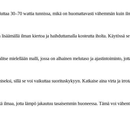
uluttaa 30–70 wattia tunnissa, mikä on huomattavasti vähemmän kuin ilma
 lisäämällä ilman kiertoa ja haihduttamalla kosteutta iholta. Käytössä s
alitse mielellään malli, jossa on alhainen melutaso ja ajastintoiminto, 
miseksi, sillä se voi vaikuttaa suorituskykyyn. Katkaise aina virta ja irro
intä ilmaa, jotta lämpö jakautuu tasaisemmin huoneessa. Tämä voi vähen