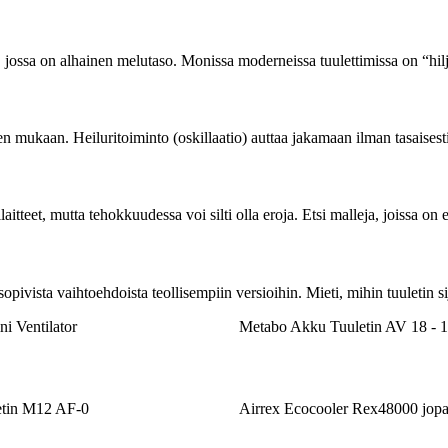
i, jossa on alhainen melutaso. Monissa moderneissa tuulettimissa on “hilj
n mukaan. Heiluritoiminto (oskillaatio) auttaa jakamaan ilman tasaisest
itteet, mutta tehokkuudessa voi silti olla eroja. Etsi malleja, joissa o
pivista vaihtoehdoista teollisempiin versioihin. Mieti, mihin tuuletin sij
i Ventilator
Metabo Akku Tuuletin AV 18 - 18
etin M12 AF-0
Airrex Ecocooler Rex48000 jopa