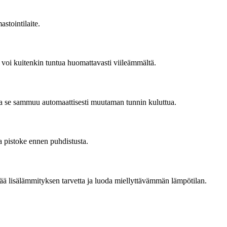
stointilaite.
e voi kuitenkin tuntua huomattavasti viileämmältä.
jotta se sammuu automaattisesti muutaman tunnin kuluttua.
ta pistoke ennen puhdistusta.
tää lisälämmityksen tarvetta ja luoda miellyttävämmän lämpötilan.