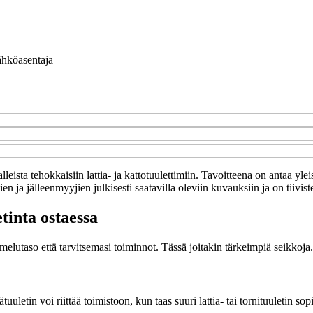
hköasentaja
eista tehokkaisiin lattia- ja kattotuulettimiin. Tavoitteena on antaa yleis
n ja jälleenmyyjien julkisesti saatavilla oleviin kuvauksiin ja on tiivist
tinta ostaessa
elutaso että tarvitsemasi toiminnot. Tässä joitakin tärkeimpiä seikkoja.
tuuletin voi riittää toimistoon, kun taas suuri lattia- tai tornituuletin 