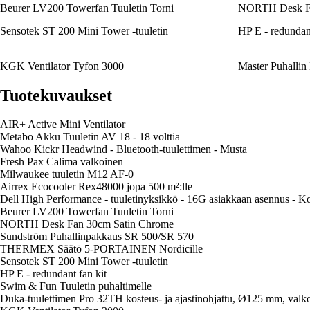
Beurer LV200 Towerfan Tuuletin Torni
NORTH Desk Fa
Sensotek ST 200 Mini Tower -tuuletin
HP E - redundant
KGK Ventilator Tyfon 3000
Master Puhalli
Tuotekuvaukset
AIR+ Active Mini Ventilator
Metabo Akku Tuuletin AV 18 - 18 volttia
Wahoo Kickr Headwind - Bluetooth-tuulettimen - Musta
Fresh Pax Calima valkoinen
Milwaukee tuuletin M12 AF-0
Airrex Ecocooler Rex48000 jopa 500 m²:lle
Dell High Performance - tuuletinyksikkö - 16G asiakkaan asennus - Ko
Beurer LV200 Towerfan Tuuletin Torni
NORTH Desk Fan 30cm Satin Chrome
Sundström Puhallinpakkaus SR 500/SR 570
THERMEX Säätö 5-PORTAINEN Nordicille
Sensotek ST 200 Mini Tower -tuuletin
HP E - redundant fan kit
Swim & Fun Tuuletin puhaltimelle
Duka-tuulettimen Pro 32TH kosteus- ja ajastinohjattu, Ø125 mm, valk