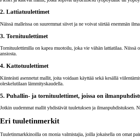
2. Lattiatuulettimet
Näissä malleissa on suuremmat siivet ja ne voivat siirtää enemmän ilmaa
3. Tornituulettimet
Tornituulettimilla on kapea muotoilu, joka vie vähän lattiatilaa. Niiss
ansiosta.
4. Kattotuulettimet
Kiinteästi asennetut mallit, joita voidaan käyttää sekä kesällä viilent
oleskelutilaan lämmityskaudella.
5. Puhallin- ja tornituulettimet, joissa on ilmanpuhdist
Jotkin uudemmat mallit yhdistävät tuuletuksen ja ilmanpuhdistuksen. Ne v
Eri tuuletinmerkit
Tuuletinmarkkinoilla on monia valmistajia, joilla jokaisella on omat pa