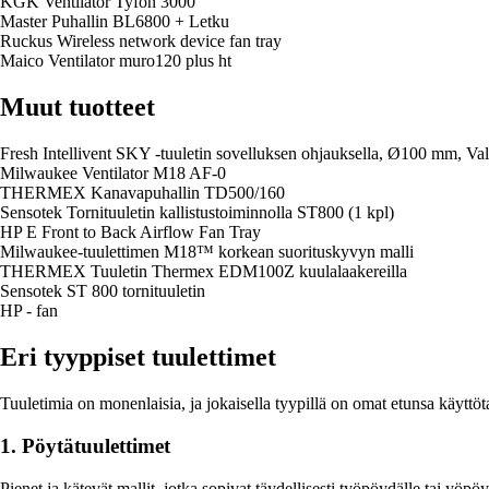
KGK Ventilator Tyfon 3000
Master Puhallin BL6800 + Letku
Ruckus Wireless network device fan tray
Maico Ventilator muro120 plus ht
Muut tuotteet
Fresh Intellivent SKY -tuuletin sovelluksen ohjauksella, Ø100 mm, Va
Milwaukee Ventilator M18 AF-0
THERMEX Kanavapuhallin TD500/160
Sensotek Tornituuletin kallistustoiminnolla ST800 (1 kpl)
HP E Front to Back Airflow Fan Tray
Milwaukee-tuulettimen M18™ korkean suorituskyvyn malli
THERMEX Tuuletin Thermex EDM100Z kuulalaakereilla
Sensotek ST 800 tornituuletin
HP - fan
Eri tyyppiset tuulettimet
Tuuletimia on monenlaisia, ja jokaisella tyypillä on omat etunsa käyttöta
1. Pöytätuulettimet
Pienet ja kätevät mallit, jotka sopivat täydellisesti työpöydälle tai yöpö