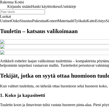
Rakenna Kotisi
Kirjaudu sisään
Hanki käyttöoikeus
Uutiskirje
Luokat
Uutiset
Onko
Sisustus
Pukeutua
Koneet
Materiaalit
Työkalu
Katto
Eristys
Sä
Tuuletin – katsaus valikoimaan
Artikkeli esittelee laajan valikoiman tuulettimia – kompakteista pöytämall
helpommin tarpeitasi vastaavan mallin. Tuotetiedot perustuvat valmistajie
Tekijät, jotka on syytä ottaa huomioon tuule
Kun valitset tuuletinta, on tärkeää ottaa huomioon sekä huoneen koko, m
1. Koko ja kapasiteetti
Tuuletin koon ja ilmavirran tulisi vastata huoneen pinta-alaa. Pieni pöytä