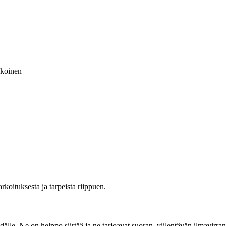
lkoinen
rkoituksesta ja tarpeista riippuen.
ydälle. Ne on helppo siirtää ja ne tarjoavat suoran, viilentävän ilmavirran