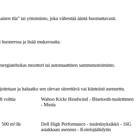
ainen tila” tai yötoiminto, joka vähentää ääntä huomattavasti.
i huoneessa ja lisää mukavuutta.
n energiatehokas moottori tai automaattinen sammutustoiminto.
oitetaan ja haluatko sen olevan siirrettävä vai kiinteästi asennettu.
 volttia
Wahoo Kickr Headwind - Bluetooth-tuulettimen
- Musta
 500 m²:lle
Dell High Performance - tuuletinyksikkö - 16G
asiakkaan asennus - Kotelojäähdytin