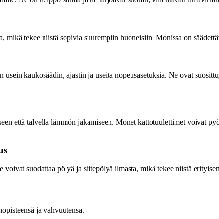
, mikä tekee niistä sopivia suurempiin huoneisiin. Monissa on säädettävä
ä on usein kaukosäädin, ajastin ja useita nopeusasetuksia. Ne ovat suosi
ämiseen että talvella lämmön jakamiseen. Monet kattotuulettimet voivat p
us
oivat suodattaa pölyä ja siitepölyä ilmasta, mikä tekee niistä erityisen 
inopisteensä ja vahvuutensa.