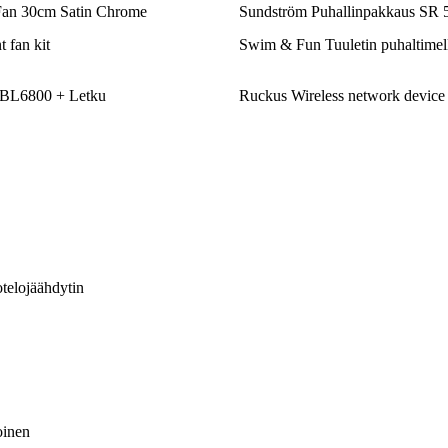
n 30cm Satin Chrome
Sundström Puhallinpakkaus SR 
 fan kit
Swim & Fun Tuuletin puhaltimel
n BL6800 + Letku
Ruckus Wireless network device 
telojäähdytin
oinen