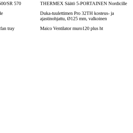
500/SR 570
THERMEX Säätö 5-PORTAINEN Nordicille
le
Duka-tuulettimen Pro 32TH kosteus- ja
ajastinohjattu, Ø125 mm, valkoinen
fan tray
Maico Ventilator muro120 plus ht