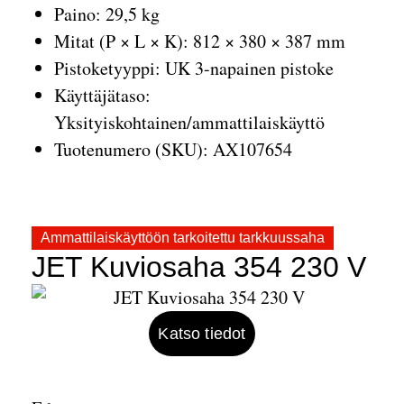
Paino: 29,5 kg
Mitat (P × L × K): 812 × 380 × 387 mm
Pistoketyyppi: UK 3-napainen pistoke
Käyttäjätaso:
Yksityiskohtainen/ammattilaiskäyttö
Tuotenumero (SKU): AX107654
Ammattilaiskäyttöön tarkoitettu tarkkuussaha
JET Kuviosaha 354 230 V
Katso tiedot