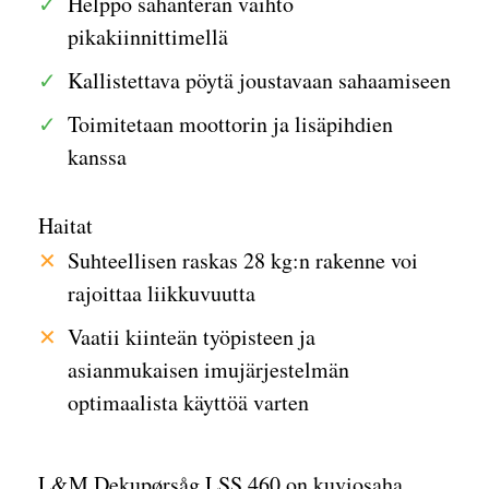
Helppo sahanterän vaihto
pikakiinnittimellä
Kallistettava pöytä joustavaan sahaamiseen
Toimitetaan moottorin ja lisäpihdien
kanssa
Haitat
Suhteellisen raskas 28 kg:n rakenne voi
rajoittaa liikkuvuutta
Vaatii kiinteän työpisteen ja
asianmukaisen imujärjestelmän
optimaalista käyttöä varten
L&M Dekupørsåg LSS 460 on kuviosaha,