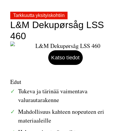
Tarkkuutta yksityiskohtiin
L&M Dekupørsåg LSS
460
Katso tiedot
Edut
Tukeva ja tärinää vaimentava
valurautarakenne
Mahdollisuus kahteen nopeuteen eri
materiaaleille