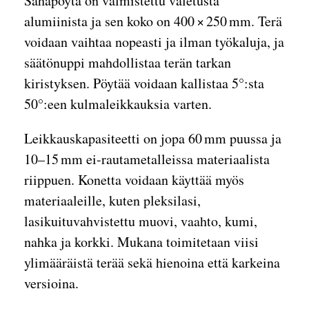
Sahapöytä on valmistettu valetusta
alumiinista ja sen koko on 400 × 250 mm. Terä
voidaan vaihtaa nopeasti ja ilman työkaluja, ja
säätönuppi mahdollistaa terän tarkan
kiristyksen. Pöytää voidaan kallistaa 5°:sta
50°:een kulmaleikkauksia varten.
Leikkauskapasiteetti on jopa 60 mm puussa ja
10–15 mm ei-rautametalleissa materiaalista
riippuen. Konetta voidaan käyttää myös
materiaaleille, kuten pleksilasi,
lasikuituvahvistettu muovi, vaahto, kumi,
nahka ja korkki. Mukana toimitetaan viisi
ylimääräistä terää sekä hienoina että karkeina
versioina.