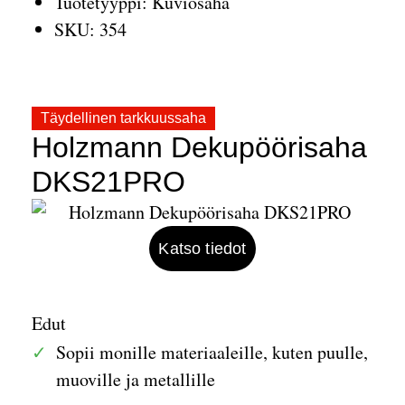
Tuotetyyppi: Kuviosaha
SKU: 354
Täydellinen tarkkuussaha
Holzmann Dekupöörisaha
DKS21PRO
Katso tiedot
Edut
Sopii monille materiaaleille, kuten puulle,
muoville ja metallille