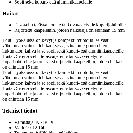
Sopii sekä kupari- että alumiinikaapeleille
Haitat
Ei sovellu teräsvaijereille tai kovavedetyille kuparijohtimille
Rajoitettu kaapeleihin, joiden halkaisija on enintään 15 mm
Edut: Työkalussa on kevyt ja kompakti muotoilu, se vaatii
vähemmän voimaa leikkauksessa, siinä on ergonominen ja
liukumaton kahva ja se sopii sekä kupari- että alumiinikaapeleille.
Haitat: Se ei sovellu teräsvaijereille tai kovavedetyille
kuparijohtimille ja on lisäksi rajoitettu kaapeleihin, joiden halkaisija
on enintään 15 mm.
Edut: Työkalussa on kevyt ja kompakti muotoilu, se vaatii
vähemmän voimaa leikkauksessa, siinä on ergonominen ja
liukumaton kahva ja se sopii sekä kupari- että alumiinikaapeleille.
Haitat: Se ei sovellu teräsvaijereille tai kovavedetyille
kuparijohtimille ja on lisäksi rajoitettu kaapeleihin, joiden halkaisija
on enintään 15 mm.
Tekniset tiedot
Valmistaja: KNIPEX
Malli: 95 12 160
Tuotetyyppi: Sähkökaapelileikkuri