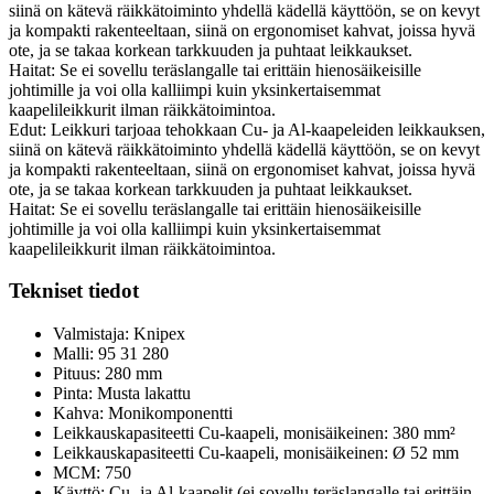
siinä on kätevä räikkätoiminto yhdellä kädellä käyttöön, se on kevyt
ja kompakti rakenteeltaan, siinä on ergonomiset kahvat, joissa hyvä
ote, ja se takaa korkean tarkkuuden ja puhtaat leikkaukset.
Haitat: Se ei sovellu teräslangalle tai erittäin hienosäikeisille
johtimille ja voi olla kalliimpi kuin yksinkertaisemmat
kaapelileikkurit ilman räikkätoimintoa.
Edut: Leikkuri tarjoaa tehokkaan Cu- ja Al-kaapeleiden leikkauksen,
siinä on kätevä räikkätoiminto yhdellä kädellä käyttöön, se on kevyt
ja kompakti rakenteeltaan, siinä on ergonomiset kahvat, joissa hyvä
ote, ja se takaa korkean tarkkuuden ja puhtaat leikkaukset.
Haitat: Se ei sovellu teräslangalle tai erittäin hienosäikeisille
johtimille ja voi olla kalliimpi kuin yksinkertaisemmat
kaapelileikkurit ilman räikkätoimintoa.
Tekniset tiedot
Valmistaja: Knipex
Malli: 95 31 280
Pituus: 280 mm
Pinta: Musta lakattu
Kahva: Monikomponentti
Leikkauskapasiteetti Cu-kaapeli, monisäikeinen: 380 mm²
Leikkauskapasiteetti Cu-kaapeli, monisäikeinen: Ø 52 mm
MCM: 750
Käyttö: Cu- ja Al-kaapelit (ei sovellu teräslangalle tai erittäin