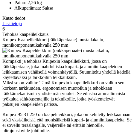
Paino: 2,26 kg
Alkuperämaa: Saksa
Katso tiedot
Lisätietoja
6
Tehokas kaapelileikkaus
Knipex Kaapelileikkuri (räikkäperiaate) musta lakattu,
monikomponenttikahvalla 250 mm
Kompakti ja tehokas Knipexin kaapelileikkuri, jossa on
räikkäperiaate, joka mahdollistaa kupari- ja alumiinikaapeleiden
leikkaamisen vähäisellä voimankäytöllä. Suunniteltu yhdellä kädellä
käytettäväksi ja tarkkoihin leikkauksiin.
Miksi se on valittu: Tämä Knipexin kaapelileikkuri on valittu sen
korkean tarkkuuden, ergonomisen muotoilun ja tehokkaan
räikkämekanismin yhdistelmän vuoksi. Se edustaa ammattimaista
työkalua sähköasentajille ja teknikoille, jotka työskentelevät
paksujen kaapeleiden parissa.
Knipex 95 31 250 on kaapelileikkuri, joka on kehitetty leikkaamaan
sekä yksisäikeisiä että monisäikeisiä kupari- ja alumiinikaapeleita. Se
ei sovellu teräslangalle, vaijereille tai erittäin hienoille,
ultrajoustaville johtimille.