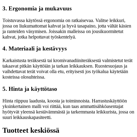
3. Ergonomia ja mukavuus
Toistuvassa käytössä ergonomia on ratkaisevaa. Valitse leikkuri,
jossa on liukumattomat kahvat ja hyvä tasapaino, jotta vältät käsien
ja ranteiden väsymisen. Joissakin malleissa on jousikuormitetut
kahvat, jotka helpottavat työskentelyä.
4. Materiaali ja kestävyys
Karkaistusta teräksestä tai kromivanadiiniteräksestä valmistetut terät
takaavat pitkän käyttöiän ja tarkan leikkauksen. Ruostesuojaus ja
vaihdettavat terät voivat olla etu, erityisesti jos työkalua käytetään
kosteissa olosuhteissa.
5. Hinta ja käyttötaso
Hinta riippuu laadusta, koosta ja toiminnoista. Harrastuskäyttöön
yksinkertainen malli voi riittää, kun taas ammattisähköasentajat
hyötyvät yleensä kestävämmästä ja tarkemmasta leikkurista, jossa on
suuri leikkauskapasiteetti.
Tuotteet keskiössä