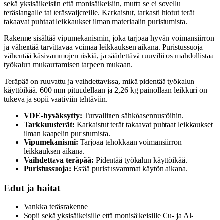
sekä yksisäikeisiin että monisäikeisiin, mutta se ei sovellu
teräslangalle tai teräsvaijereille. Karkaistut, tarkasti hiotut terät
takaavat puhtaat leikkaukset ilman materiaalin puristumista.
Rakenne sisältää vipumekanismin, joka tarjoaa hyvän voimansiirron
ja vähentää tarvittavaa voimaa leikkauksen aikana. Puristussuoja
vähentää käsivammojen riskiä, ja säädettävä ruuviliitos mahdollistaa
työkalun mukauttamisen tarpeen mukaan.
Teräpää on ruuvattu ja vaihdettavissa, mikä pidentää työkalun
käyttöikää. 600 mm pituudellaan ja 2,26 kg painollaan leikkuri on
tukeva ja sopii vaativiin tehtäviin.
VDE-hyväksytty:
Turvallinen sähköasennustöihin.
Tarkkuusterät:
Karkaistut terät takaavat puhtaat leikkaukset
ilman kaapelin puristumista.
Vipumekanismi:
Tarjoaa tehokkaan voimansiirron
leikkauksen aikana.
Vaihdettava teräpää:
Pidentää työkalun käyttöikää.
Puristussuoja:
Estää puristusvammat käytön aikana.
Edut ja haitat
Vankka teräsrakenne
Sopii sekä yksisäikeisille että monisäikeisille Cu- ja Al-