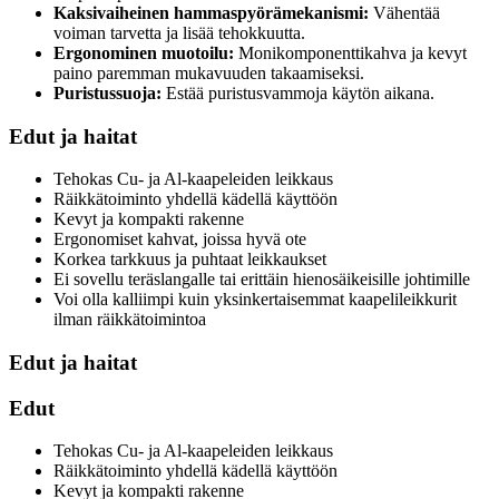
Kaksivaiheinen hammaspyörämekanismi:
Vähentää
voiman tarvetta ja lisää tehokkuutta.
Ergonominen muotoilu:
Monikomponenttikahva ja kevyt
paino paremman mukavuuden takaamiseksi.
Puristussuoja:
Estää puristusvammoja käytön aikana.
Edut ja haitat
Tehokas Cu- ja Al-kaapeleiden leikkaus
Räikkätoiminto yhdellä kädellä käyttöön
Kevyt ja kompakti rakenne
Ergonomiset kahvat, joissa hyvä ote
Korkea tarkkuus ja puhtaat leikkaukset
Ei sovellu teräslangalle tai erittäin hienosäikeisille johtimille
Voi olla kalliimpi kuin yksinkertaisemmat kaapelileikkurit
ilman räikkätoimintoa
Edut ja haitat
Edut
Tehokas Cu- ja Al-kaapeleiden leikkaus
Räikkätoiminto yhdellä kädellä käyttöön
Kevyt ja kompakti rakenne