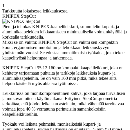
1
Tarkkuutta jokaisessa leikkauksessa
KNIPEX StepCut
Pieni ja tehokas KNIPEX-kaapelileikkuri, suunniteltu kupari- ja
alumiinikaapeleiden leikkaamiseen minimaalisella voimankäytöllä ja
korkealla tarkkuudella.
Miksi se on valittu: KNIPEX StepCut on valittu sen kompaktin
koon, ergonomisen muotoilun ja tehokkaan leikkauskyvyn
yhdistelmän vuoksi. Se edustaa ammattimaista työkalua, joka tekee
kaapelityöstä helpompaa ja tarkempaa.
KNIPEX StepCut 95 12 160 on kompakti kaapelileikkuri, joka on
kehitetty tarjoamaan puhtaita ja tarkkoja leikkauksia kupari- ja
alumiinikaapeleihin. Se on vain 160 mm pitkä, mikä tekee siitä
helpon käsitellä myös ahtaissa työtiloissa.
Leikkurissa on monikomponenttinen kahva, joka tarjoaa turvallisen
ja mukavan otteen käytön aikana. Erityinen StepCut-geometria
tarkoittaa, että johdot leikataan asteittain, mikä vähentää tarvittavaa
voimaa jopa 40 % verrattuna perinteisiin samankokoisiin
kaapelileikkureihin.
Työkalu voi leikata pehmeitä, monisäikeisiä kupari- ja
alumiinikaapeleita, joiden halkaisija on enintään 15 mm (50 mm²),