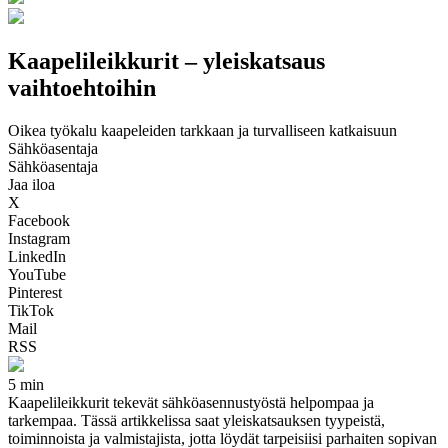
Kaapelileikkurit – yleiskatsaus
vaihtoehtoihin
Oikea työkalu kaapeleiden tarkkaan ja turvalliseen katkaisuun
Sähköasentaja
Sähköasentaja
Jaa iloa
X
Facebook
Instagram
LinkedIn
YouTube
Pinterest
TikTok
Mail
RSS
5 min
Kaapelileikkurit tekevät sähköasennustyöstä helpompaa ja
tarkempaa. Tässä artikkelissa saat yleiskatsauksen tyypeistä,
toiminnoista ja valmistajista, jotta löydät tarpeisiisi parhaiten sopivan