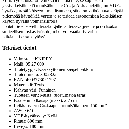
Edut: Työkalussa on vankka teräsrakenne, se sopii sekä
yksisäikeisille että monisäikeisille Cu- ja Al-kaapeleille, on VDE-
hyväksytty sähköiseen turvallisuuteen, siinä on vaihdettava teräpää
pidempää käyttöikää varten ja se tarjoaa ergonomisen kaksikätisen
käytön hyvällä voimansiirrolla.
Haitat: Se ei sovellu teräslangalle tai teräsvaijereille ja on lisäksi
suhteellisen raskas työkalu, mikä voi vaatia lisävoimaa
pitkäaikaisessa käytössä.
Tekniset tiedot
Valmistaja: KNIPEX
Malli: 95 27 600
Tuotetyyppi: Käsikäyttöinen kaapelileikkuri
Tuotenumero: 3002822
EAN: 4003773021797
Materiaali: Teräs
Kahvan väri: Punainen
Tuotteen väri: Musta, ruostumaton teräs
Kaapelin halkaisija (maks): 2,7 cm
Leikkausarvo Cu-kaapeli, monisäikeinen: 150 mm²
AWG: 6/0
VDE-hyväksytty: Kyllä
Pituus: 600 mm
Leveys: 180 mm