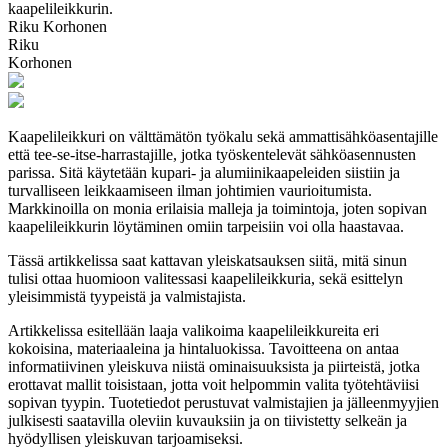
kaapelileikkurin.
Riku Korhonen
Riku
Korhonen
Kaapelileikkuri on välttämätön työkalu sekä ammattisähköasentajille
että tee-se-itse-harrastajille, jotka työskentelevät sähköasennusten
parissa. Sitä käytetään kupari- ja alumiinikaapeleiden siistiin ja
turvalliseen leikkaamiseen ilman johtimien vaurioitumista.
Markkinoilla on monia erilaisia malleja ja toimintoja, joten sopivan
kaapelileikkurin löytäminen omiin tarpeisiin voi olla haastavaa.
Tässä artikkelissa saat kattavan yleiskatsauksen siitä, mitä sinun
tulisi ottaa huomioon valitessasi kaapelileikkuria, sekä esittelyn
yleisimmistä tyypeistä ja valmistajista.
Artikkelissa esitellään laaja valikoima kaapelileikkureita eri
kokoisina, materiaaleina ja hintaluokissa. Tavoitteena on antaa
informatiivinen yleiskuva niistä ominaisuuksista ja piirteistä, jotka
erottavat mallit toisistaan, jotta voit helpommin valita työtehtäviisi
sopivan tyypin. Tuotetiedot perustuvat valmistajien ja jälleenmyyjien
julkisesti saatavilla oleviin kuvauksiin ja on tiivistetty selkeän ja
hyödyllisen yleiskuvan tarjoamiseksi.