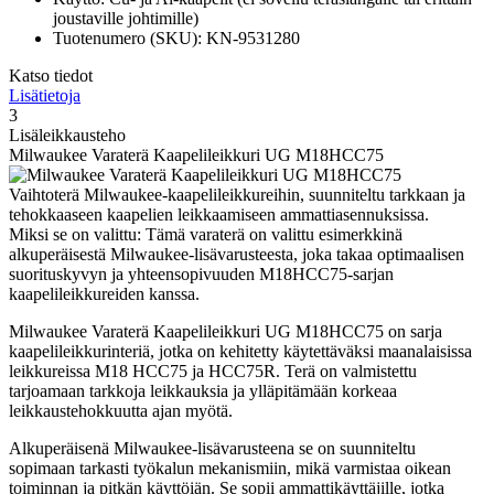
joustaville johtimille)
Tuotenumero (SKU): KN-9531280
Katso tiedot
Lisätietoja
3
Lisäleikkausteho
Milwaukee Varaterä Kaapelileikkuri UG M18HCC75
Vaihtoterä Milwaukee-kaapelileikkureihin, suunniteltu tarkkaan ja
tehokkaaseen kaapelien leikkaamiseen ammattiasennuksissa.
Miksi se on valittu: Tämä varaterä on valittu esimerkkinä
alkuperäisestä Milwaukee-lisävarusteesta, joka takaa optimaalisen
suorituskyvyn ja yhteensopivuuden M18HCC75-sarjan
kaapelileikkureiden kanssa.
Milwaukee Varaterä Kaapelileikkuri UG M18HCC75 on sarja
kaapelileikkurinteriä, jotka on kehitetty käytettäväksi maanalaisissa
leikkureissa M18 HCC75 ja HCC75R. Terä on valmistettu
tarjoamaan tarkkoja leikkauksia ja ylläpitämään korkeaa
leikkaustehokkuutta ajan myötä.
Alkuperäisenä Milwaukee-lisävarusteena se on suunniteltu
sopimaan tarkasti työkalun mekanismiin, mikä varmistaa oikean
toiminnan ja pitkän käyttöiän. Se sopii ammattikäyttäjille, jotka