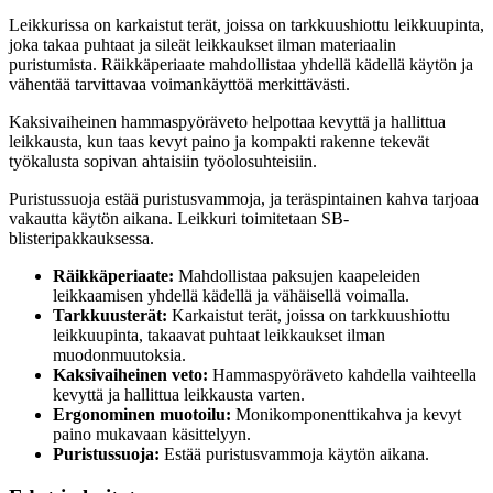
Leikkurissa on karkaistut terät, joissa on tarkkuushiottu leikkuupinta,
joka takaa puhtaat ja sileät leikkaukset ilman materiaalin
puristumista. Räikkäperiaate mahdollistaa yhdellä kädellä käytön ja
vähentää tarvittavaa voimankäyttöä merkittävästi.
Kaksivaiheinen hammaspyöräveto helpottaa kevyttä ja hallittua
leikkausta, kun taas kevyt paino ja kompakti rakenne tekevät
työkalusta sopivan ahtaisiin työolosuhteisiin.
Puristussuoja estää puristusvammoja, ja teräspintainen kahva tarjoaa
vakautta käytön aikana. Leikkuri toimitetaan SB-
blisteripakkauksessa.
Räikkäperiaate:
Mahdollistaa paksujen kaapeleiden
leikkaamisen yhdellä kädellä ja vähäisellä voimalla.
Tarkkuusterät:
Karkaistut terät, joissa on tarkkuushiottu
leikkuupinta, takaavat puhtaat leikkaukset ilman
muodonmuutoksia.
Kaksivaiheinen veto:
Hammaspyöräveto kahdella vaihteella
kevyttä ja hallittua leikkausta varten.
Ergonominen muotoilu:
Monikomponenttikahva ja kevyt
paino mukavaan käsittelyyn.
Puristussuoja:
Estää puristusvammoja käytön aikana.