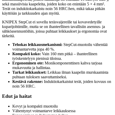
sekä massiivisia kaapeleita, joiden koko on enintään 5 × 4 mm².
Terät on induktiokarkaistu noin 56 HRC:hen, mikä takaa pitkän
käyttöiän ja tarkkuuden ajan myötä.
KNIPEX StepCut ei sovellu teräsvaijereille tai kovavedetyille
kuparijohtimille, mutta se on ihanteellinen tavallisiin asennus- ja
sähköasennustöihin, joissa puhtaat leikkaukset ja ergonomia ovat
tärkeitä.
Tehokas leikkausmekanismi:
StepCut-muotoilu vähentää
voimantarvetta jopa 40 %.
Kompakti koko:
Vain 160 mm pitkä – ihanteellinen
työskentelyyn pienissä tiloissa.
Ergonominen ote:
Monikomponenttinen kahva tarjoaa
mukavuutta ja hallintaa.
Tarkat leikkaukset:
Leikkaa ilman kaapelin murskaamista
puhtaan tuloksen saavuttamiseksi.
Kestävä rakenne:
Induktiokarkaistut terät, joiden kovuus on
noin 56 HRC.
Edut ja haitat
Kevyt ja kompakti muotoilu
Vähentynyt voimantarve leikkauksessa