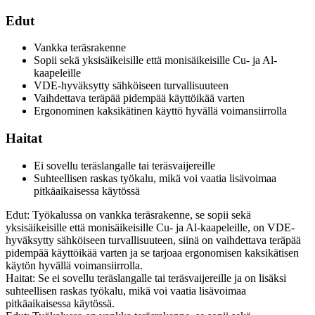
Edut
Vankka teräsrakenne
Sopii sekä yksisäikeisille että monisäikeisille Cu- ja Al-
kaapeleille
VDE-hyväksytty sähköiseen turvallisuuteen
Vaihdettava teräpää pidempää käyttöikää varten
Ergonominen kaksikätinen käyttö hyvällä voimansiirrolla
Haitat
Ei sovellu teräslangalle tai teräsvaijereille
Suhteellisen raskas työkalu, mikä voi vaatia lisävoimaa
pitkäaikaisessa käytössä
Edut: Työkalussa on vankka teräsrakenne, se sopii sekä
yksisäikeisille että monisäikeisille Cu- ja Al-kaapeleille, on VDE-
hyväksytty sähköiseen turvallisuuteen, siinä on vaihdettava teräpää
pidempää käyttöikää varten ja se tarjoaa ergonomisen kaksikätisen
käytön hyvällä voimansiirrolla.
Haitat: Se ei sovellu teräslangalle tai teräsvaijereille ja on lisäksi
suhteellisen raskas työkalu, mikä voi vaatia lisävoimaa
pitkäaikaisessa käytössä.