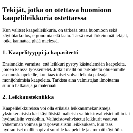
Tekijät, jotka on otettava huomioon
kaapelileikkuria ostettaessa
Kun valitset kaapelileikkuria, on tärkeää ottaa huomioon sekä
käyttötarkoitus, ergonomia että laatu. Tässä ovat tärkeimmät tekijät,
jotka kannattaa pitää mielessä.
1. Kaapelityyppi ja kapasiteetti
Ensinnäkin varmista, että leikkuri pystyy käsittelemään kaapeleita,
joiden kanssa työskentelet. Jotkut mallit on tarkoitettu ohuemmille
asennuskaapeleille, kun taas toiset voivat leikata paksuja
monijohtimisia kaapeleita. Tarkista aina valmistajan ilmoittama
suurin halkaisija ja materiaali.
2. Leikkaustekniikka
Kaapelileikkureissa voi olla erilaisia leikkausmekanismeja –
yksinkertaisista käsikäyttöisistä malleista vaihteistovahvistettuihin tai
hydraulisiin versioihin. Vaihteistovahvistetut leikkurit vaativat
vähemmän voimaa ja tarjoavat siistin leikkauksen, kun taas
hydrauliset mallit sopivat suurille kaapeleille ja ammattikäyttöön.