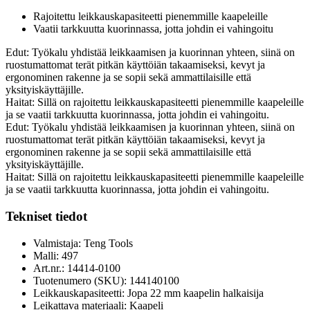
Rajoitettu leikkauskapasiteetti pienemmille kaapeleille
Vaatii tarkkuutta kuorinnassa, jotta johdin ei vahingoitu
Edut: Työkalu yhdistää leikkaamisen ja kuorinnan yhteen, siinä on
ruostumattomat terät pitkän käyttöiän takaamiseksi, kevyt ja
ergonominen rakenne ja se sopii sekä ammattilaisille että
yksityiskäyttäjille.
Haitat: Sillä on rajoitettu leikkauskapasiteetti pienemmille kaapeleille
ja se vaatii tarkkuutta kuorinnassa, jotta johdin ei vahingoitu.
Edut: Työkalu yhdistää leikkaamisen ja kuorinnan yhteen, siinä on
ruostumattomat terät pitkän käyttöiän takaamiseksi, kevyt ja
ergonominen rakenne ja se sopii sekä ammattilaisille että
yksityiskäyttäjille.
Haitat: Sillä on rajoitettu leikkauskapasiteetti pienemmille kaapeleille
ja se vaatii tarkkuutta kuorinnassa, jotta johdin ei vahingoitu.
Tekniset tiedot
Valmistaja: Teng Tools
Malli: 497
Art.nr.: 14414-0100
Tuotenumero (SKU): 144140100
Leikkauskapasiteetti: Jopa 22 mm kaapelin halkaisija
Leikattava materiaali: Kaapeli