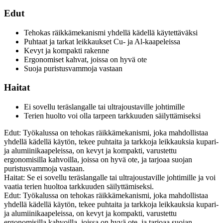
Edut
Tehokas räikkämekanismi yhdellä kädellä käytettäväksi
Puhtaat ja tarkat leikkaukset Cu- ja Al-kaapeleissa
Kevyt ja kompakti rakenne
Ergonomiset kahvat, joissa on hyvä ote
Suoja puristusvammoja vastaan
Haitat
Ei sovellu teräslangalle tai ultrajoustaville johtimille
Terien huolto voi olla tarpeen tarkkuuden säilyttämiseksi
Edut: Työkalussa on tehokas räikkämekanismi, joka mahdollistaa
yhdellä kädellä käytön, tekee puhtaita ja tarkkoja leikkauksia kupari-
ja alumiinikaapeleissa, on kevyt ja kompakti, varustettu
ergonomisilla kahvoilla, joissa on hyvä ote, ja tarjoaa suojan
puristusvammoja vastaan.
Haitat: Se ei sovellu teräslangalle tai ultrajoustaville johtimille ja voi
vaatia terien huoltoa tarkkuuden säilyttämiseksi.
Edut: Työkalussa on tehokas räikkämekanismi, joka mahdollistaa
yhdellä kädellä käytön, tekee puhtaita ja tarkkoja leikkauksia kupari-
ja alumiinikaapeleissa, on kevyt ja kompakti, varustettu
ergonomisilla kahvoilla, joissa on hyvä ote, ja tarjoaa suojan