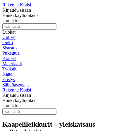
Rakenna Kotisi
Kirjaudu sisään
Hanki käyttöoikeus
Uutiskirje
Luokat
Uutiset
Onko
Sisustus
Pukeutua
Koneet
Materiaalit
Työkalu
Katto
Eristys
Sähköasentaja
Rakenna Kotisi
Kirjaudu sisään
Hanki käyttöoikeus
Uutiskirje
Kaapelileikkurit – yleiskatsaus