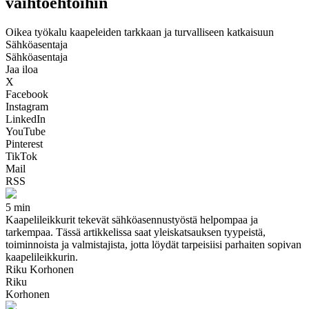
vaihtoehtoihin
Oikea työkalu kaapeleiden tarkkaan ja turvalliseen katkaisuun
Sähköasentaja
Sähköasentaja
Jaa iloa
X
Facebook
Instagram
LinkedIn
YouTube
Pinterest
TikTok
Mail
RSS
5 min
Kaapelileikkurit tekevät sähköasennustyöstä helpompaa ja
tarkempaa. Tässä artikkelissa saat yleiskatsauksen tyypeistä,
toiminnoista ja valmistajista, jotta löydät tarpeisiisi parhaiten sopivan
kaapelileikkurin.
Riku Korhonen
Riku
Korhonen