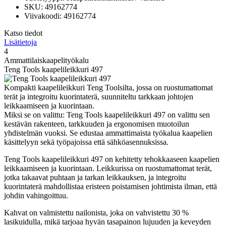
SKU: 49162774
Viivakoodi: 49162774
Katso tiedot
Lisätietoja
4
Ammattilaiskaapelityökalu
Teng Tools kaapelileikkuri 497
Kompakti kaapelileikkuri Teng Toolsilta, jossa on ruostumattomat
terät ja integroitu kuorintaterä, suunniteltu tarkkaan johtojen
leikkaamiseen ja kuorintaan.
Miksi se on valittu: Teng Tools kaapelileikkuri 497 on valittu sen
kestävän rakenteen, tarkkuuden ja ergonomisen muotoilun
yhdistelmän vuoksi. Se edustaa ammattimaista työkalua kaapelien
käsittelyyn sekä työpajoissa että sähköasennuksissa.
Teng Tools kaapelileikkuri 497 on kehitetty tehokkaaseen kaapelien
leikkaamiseen ja kuorintaan. Leikkurissa on ruostumattomat terät,
jotka takaavat puhtaan ja tarkan leikkauksen, ja integroitu
kuorintaterä mahdollistaa eristeen poistamisen johtimista ilman, että
johdin vahingoittuu.
Kahvat on valmistettu nailonista, joka on vahvistettu 30 %
lasikuidulla, mikä tarjoaa hyvän tasapainon lujuuden ja keveyden