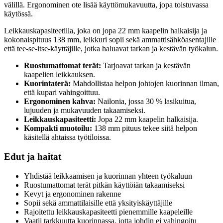
välillä. Ergonominen ote lisää käyttömukavuutta, jopa toistuvassa
käytössä.
Leikkauskapasiteetilla, joka on jopa 22 mm kaapelin halkaisija ja
kokonaispituus 138 mm, leikkuri sopii sekä ammattisähköasentajille
että tee-se-itse-käyttäjille, jotka haluavat tarkan ja kestävän työkalun.
Ruostumattomat terät:
Tarjoavat tarkan ja kestävän
kaapelien leikkauksen.
Kuorintaterä:
Mahdollistaa helpon johtojen kuorinnan ilman,
että kupari vahingoittuu.
Ergonominen kahva:
Nailonia, jossa 30 % lasikuitua,
lujuuden ja mukavuuden takaamiseksi.
Leikkauskapasiteetti:
Jopa 22 mm kaapelin halkaisija.
Kompakti muotoilu:
138 mm pituus tekee siitä helpon
käsitellä ahtaissa työtiloissa.
Edut ja haitat
Yhdistää leikkaamisen ja kuorinnan yhteen työkaluun
Ruostumattomat terät pitkän käyttöiän takaamiseksi
Kevyt ja ergonominen rakenne
Sopii sekä ammattilaisille että yksityiskäyttäjille
Rajoitettu leikkauskapasiteetti pienemmille kaapeleille
Vaatii tarkkuutta kuorinnassa, jotta johdin ei vahingoitu