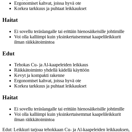
Ergonomiset kahvat, joissa hyvä ote
Korkea tarkkuus ja puhtaat leikkaukset
Haitat
Ei sovellu teräslangalle tai erittäin hienosäikeisille johtimille
Voi olla kalliimpi kuin yksinkertaisemmat kaapelileikkurit
ilman räikkätoimintoa
Edut
Tehokas Cu- ja Al-kaapeleiden leikkaus
Räikkätoiminto yhdellä kädellä käyttöön
Kevyt ja kompakti rakenne
Ergonomiset kahvat, joissa hyvä ote
Korkea tarkkuus ja puhtaat leikkaukset
Haitat
Ei sovellu teräslangalle tai erittäin hienosäikeisille johtimille
Voi olla kalliimpi kuin yksinkertaisemmat kaapelileikkurit
ilman räikkätoimintoa
Edut: Leikkuri tarjoaa tehokkaan Cu- ja Al-kaapeleiden leikkauksen,