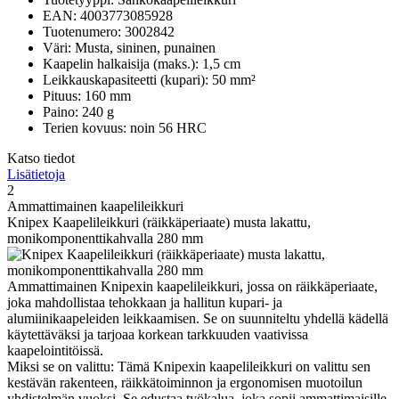
EAN: 4003773085928
Tuotenumero: 3002842
Väri: Musta, sininen, punainen
Kaapelin halkaisija (maks.): 1,5 cm
Leikkauskapasiteetti (kupari): 50 mm²
Pituus: 160 mm
Paino: 240 g
Terien kovuus: noin 56 HRC
Katso tiedot
Lisätietoja
2
Ammattimainen kaapelileikkuri
Knipex Kaapelileikkuri (räikkäperiaate) musta lakattu,
monikomponenttikahvalla 280 mm
Ammattimainen Knipexin kaapelileikkuri, jossa on räikkäperiaate,
joka mahdollistaa tehokkaan ja hallitun kupari- ja
alumiinikaapeleiden leikkaamisen. Se on suunniteltu yhdellä kädellä
käytettäväksi ja tarjoaa korkean tarkkuuden vaativissa
kaapelointitöissä.
Miksi se on valittu: Tämä Knipexin kaapelileikkuri on valittu sen
kestävän rakenteen, räikkätoiminnon ja ergonomisen muotoilun
yhdistelmän vuoksi. Se edustaa työkalua, joka sopii ammattimaisille