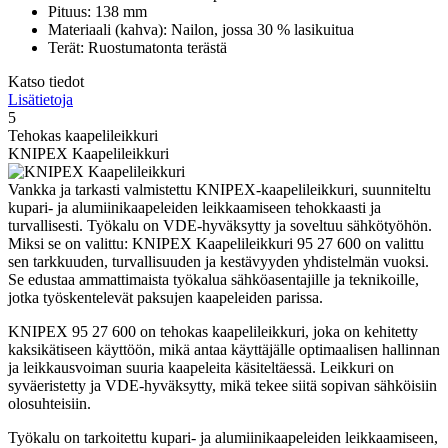
Pituus: 138 mm
Materiaali (kahva): Nailon, jossa 30 % lasikuitua
Terät: Ruostumatonta terästä
Katso tiedot
Lisätietoja
5
Tehokas kaapelileikkuri
KNIPEX Kaapelileikkuri
Vankka ja tarkasti valmistettu KNIPEX-kaapelileikkuri, suunniteltu
kupari- ja alumiinikaapeleiden leikkaamiseen tehokkaasti ja
turvallisesti. Työkalu on VDE-hyväksytty ja soveltuu sähkötyöhön.
Miksi se on valittu: KNIPEX Kaapelileikkuri 95 27 600 on valittu
sen tarkkuuden, turvallisuuden ja kestävyyden yhdistelmän vuoksi.
Se edustaa ammattimaista työkalua sähköasentajille ja teknikoille,
jotka työskentelevät paksujen kaapeleiden parissa.
KNIPEX 95 27 600 on tehokas kaapelileikkuri, joka on kehitetty
kaksikätiseen käyttöön, mikä antaa käyttäjälle optimaalisen hallinnan
ja leikkausvoiman suuria kaapeleita käsiteltäessä. Leikkuri on
syväeristetty ja VDE-hyväksytty, mikä tekee siitä sopivan sähköisiin
olosuhteisiin.
Työkalu on tarkoitettu kupari- ja alumiinikaapeleiden leikkaamiseen,