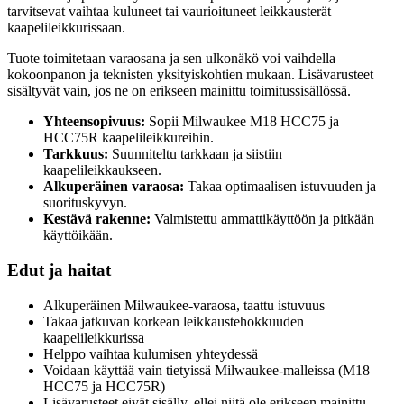
tarvitsevat vaihtaa kuluneet tai vaurioituneet leikkausterät
kaapelileikkurissaan.
Tuote toimitetaan varaosana ja sen ulkonäkö voi vaihdella
kokoonpanon ja teknisten yksityiskohtien mukaan. Lisävarusteet
sisältyvät vain, jos ne on erikseen mainittu toimitussisällössä.
Yhteensopivuus:
Sopii Milwaukee M18 HCC75 ja
HCC75R kaapelileikkureihin.
Tarkkuus:
Suunniteltu tarkkaan ja siistiin
kaapelileikkaukseen.
Alkuperäinen varaosa:
Takaa optimaalisen istuvuuden ja
suorituskyvyn.
Kestävä rakenne:
Valmistettu ammattikäyttöön ja pitkään
käyttöikään.
Edut ja haitat
Alkuperäinen Milwaukee-varaosa, taattu istuvuus
Takaa jatkuvan korkean leikkaustehokkuuden
kaapelileikkurissa
Helppo vaihtaa kulumisen yhteydessä
Voidaan käyttää vain tietyissä Milwaukee-malleissa (M18
HCC75 ja HCC75R)
Lisävarusteet eivät sisälly, ellei niitä ole erikseen mainittu