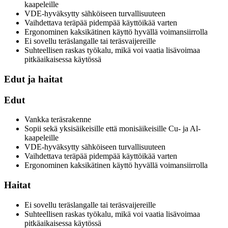
kaapeleille
VDE-hyväksytty sähköiseen turvallisuuteen
Vaihdettava teräpää pidempää käyttöikää varten
Ergonominen kaksikätinen käyttö hyvällä voimansiirrolla
Ei sovellu teräslangalle tai teräsvaijereille
Suhteellisen raskas työkalu, mikä voi vaatia lisävoimaa
pitkäaikaisessa käytössä
Edut ja haitat
Edut
Vankka teräsrakenne
Sopii sekä yksisäikeisille että monisäikeisille Cu- ja Al-
kaapeleille
VDE-hyväksytty sähköiseen turvallisuuteen
Vaihdettava teräpää pidempää käyttöikää varten
Ergonominen kaksikätinen käyttö hyvällä voimansiirrolla
Haitat
Ei sovellu teräslangalle tai teräsvaijereille
Suhteellisen raskas työkalu, mikä voi vaatia lisävoimaa
pitkäaikaisessa käytössä