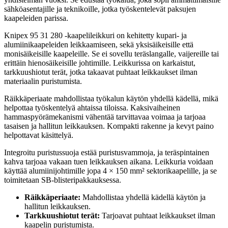
sähköasentajille ja teknikoille, jotka työskentelevät paksujen
kaapeleiden parissa.
Knipex 95 31 280 -kaapelileikkuri on kehitetty kupari- ja
alumiinikaapeleiden leikkaamiseen, sekä yksisäikeisille että
monisäikeisille kaapeleille. Se ei sovellu teräslangalle, vaijereille tai
erittäin hienosäikeisille johtimille. Leikkurissa on karkaistut,
tarkkuushiotut terät, jotka takaavat puhtaat leikkaukset ilman
materiaalin puristumista.
Räikkäperiaate mahdollistaa työkalun käytön yhdellä kädellä, mikä
helpottaa työskentelyä ahtaissa tiloissa. Kaksivaiheinen
hammaspyörämekanismi vähentää tarvittavaa voimaa ja tarjoaa
tasaisen ja hallitun leikkauksen. Kompakti rakenne ja kevyt paino
helpottavat käsittelyä.
Integroitu puristussuoja estää puristusvammoja, ja teräspintainen
kahva tarjoaa vakaan tuen leikkauksen aikana. Leikkuria voidaan
käyttää alumiinijohtimille jopa 4 × 150 mm² sektorikaapelille, ja se
toimitetaan SB-blisteripakkauksessa.
Räikkäperiaate:
Mahdollistaa yhdellä kädellä käytön ja
hallitun leikkauksen.
Tarkkuushiotut terät:
Tarjoavat puhtaat leikkaukset ilman
kaapelin puristumista.