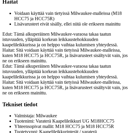
Haitat
Voidaan käyttää vain tietyissä Milwaukee-malleissa (M18
HCC75 ja HCC75R)
Lisävarusteet eivät sisälly, ellei niitä ole erikseen mainittu
Edut: Tämä alkuperäinen Milwaukee-varaosa takaa taatun
istuvuuden, ylläpitää korkean leikkaustehokkuuden
kaapelileikkurissa ja on helppo vaihtaa kulumisen yhteydessä.
Haitat: Sitä voidaan käyttää vain tietyissä Milwaukee-malleissa,
kuten M18 HCC75 ja HCC75R, ja lisävarusteet sisältyvät vain, jos
ne on erikseen mainittu.
Edut: Tämä alkuperäinen Milwaukee-varaosa takaa taatun
istuvuuden, ylläpitää korkean leikkaustehokkuuden
kaapelileikkurissa ja on helppo vaihtaa kulumisen yhteydessä.
Haitat: Sitä voidaan käyttää vain tietyissä Milwaukee-malleissa,
kuten M18 HCC75 ja HCC75R, ja lisävarusteet sisältyvät vain, jos
ne on erikseen mainittu.
Tekniset tiedot
Valmistaja: Milwaukee
Tuotenimi: Varaterä Kaapelileikkuri UG M18HCC75
Yhteensopivat mallit: M18 HCC75 ja M18 HCC75R
Tuotetyyppi: Kaapelileikkurinterät / varaterä