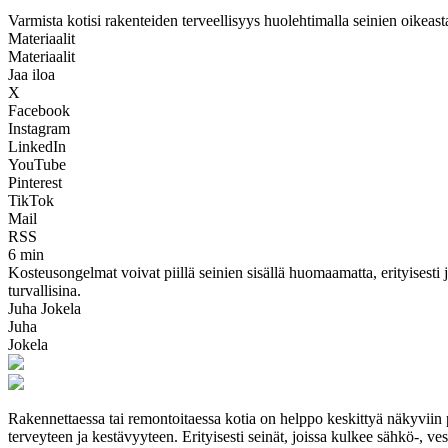
Varmista kotisi rakenteiden terveellisyys huolehtimalla seinien oikeas
Materiaalit
Materiaalit
Jaa iloa
X
Facebook
Instagram
LinkedIn
YouTube
Pinterest
TikTok
Mail
RSS
6 min
Kosteusongelmat voivat piillä seinien sisällä huomaamatta, erityisesti j
turvallisina.
Juha Jokela
Juha
Jokela
Rakennettaessa tai remontoitaessa kotia on helppo keskittyä näkyviin pi
terveyteen ja kestävyyteen. Erityisesti seinät, joissa kulkee sähkö-, ves