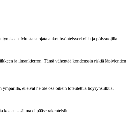
yntymiseen. Muista suojata aukot hyönteisverkoilla ja pölysuojilla.
en liikkeen ja ilmankierron. Tämä vähentää kondenssin riskiä läpivientien
n ympärillä, elleivät ne ole osa oikein toteutettua höyrynsulkua.
ta kostea sisäilma ei pääse rakenteisiin.