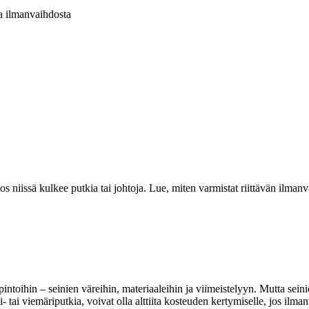
ta ilmanvaihdosta
os niissä kulkee putkia tai johtoja. Lue, miten varmistat riittävän ilmanv
ntoihin – seinien väreihin, materiaaleihin ja viimeistelyyn. Mutta seini
i- tai viemäriputkia, voivat olla alttiita kosteuden kertymiselle, jos ilm