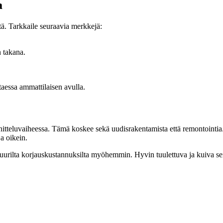
a
tä. Tarkkaile seuraavia merkkejä:
n takana.
ittaessa ammattilaisen avulla.
tteluvaiheessa. Tämä koskee sekä uudisrakentamista että remontointia. Te
a oikein.
ä suurilta korjauskustannuksilta myöhemmin. Hyvin tuulettuva ja kuiva 