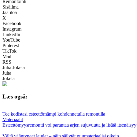
Remontointi
Sisäilma
Jaa iloa
X
Facebook
Instagram
LinkedIn
YouTube
Pinterest
TikTok
Mail
RSS
Juha Jokela
Juha
Jokela
Læs også:
Tee kodistasi esteettömämpi kohdennetulla remontilla
Materiaalit
Esteettömyysremontti voi parantaa arjen sujuvuutta ja lisätä itsenäisy
Vältä vääntyneet laudat – näin säilytät puumateriaalisi oikein