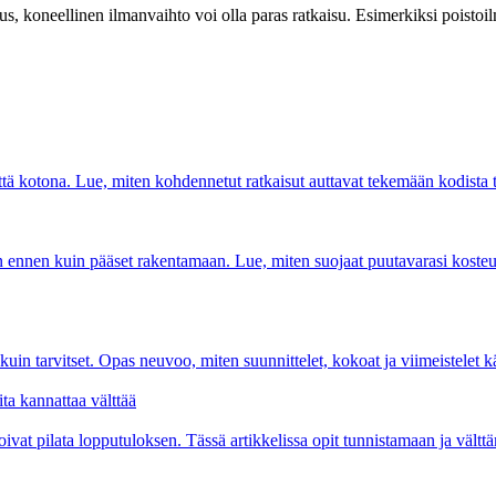
, koneellinen ilmanvaihto voi olla paras ratkaisu. Esimerkiksi poistoilm
yttä kotona. Lue, miten kohdennetut ratkaisut auttavat tekemään kodista t
in ennen kuin pääset rakentamaan. Lue, miten suojaat puutavarasi kosteude
kuin tarvitset. Opas neuvoo, miten suunnittelet, kokoat ja viimeistelet käyt
ita kannattaa välttää
vat pilata lopputuloksen. Tässä artikkelissa opit tunnistamaan ja välttämä