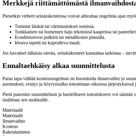
Merkkejä riittämättömästä ilmanvaihdost
Pienetkin virheet seinärakenteissa voivat aiheuttaa ongelmia ajan myö
Tummat läiskät tai värimuutokset seinissä.
Tunkkainen tai homeinen haju teknisissä kaapeissa tai paneelie
Kondenssivesi putkien tai metalliosien pinnalla.
Irtoava tapetti tai kupruileva maali.
Jos havaitset tällaisia oireita, seinärakenteet kannattaa tarkistaa – tarv
Ennaltaehkäisy alkaa suunnittelusta
Paras tapa välttää kosteusongelmat on huomioida ilmanvaihto jo suunni
asennukset, eristys ja höyrynsulku toteutetaan oikeassa järjestyksessä j
Pieni panostus suunnitteluun ja huolelliseen toteutukseen voi säästä
sisäilmaa sen asukkaille.
Materiaalit
Materiaalit
Ilmanvaihto
Kosteus
Rakentaminen