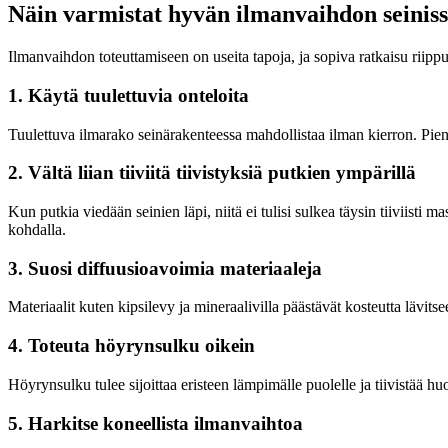
Näin varmistat hyvän ilmanvaihdon seinis
Ilmanvaihdon toteuttamiseen on useita tapoja, ja sopiva ratkaisu riipp
1. Käytä tuulettuvia onteloita
Tuulettuva ilmarako seinärakenteessa mahdollistaa ilman kierron. Pienet
2. Vältä liian tiiviitä tiivistyksiä putkien ympärillä
Kun putkia viedään seinien läpi, niitä ei tulisi sulkea täysin tiiviisti 
kohdalla.
3. Suosi diffuusioavoimia materiaaleja
Materiaalit kuten kipsilevy ja mineraalivilla päästävät kosteutta lävit
4. Toteuta höyrynsulku oikein
Höyrynsulku tulee sijoittaa eristeen lämpimälle puolelle ja tiivistää huo
5. Harkitse koneellista ilmanvaihtoa