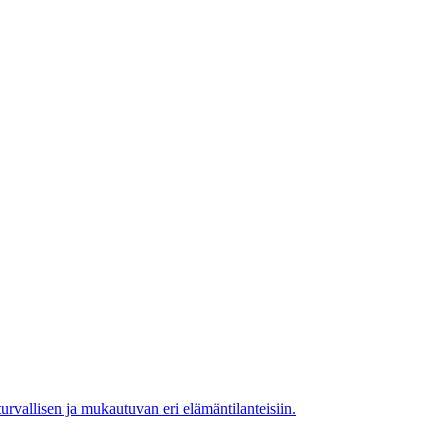
urvallisen ja mukautuvan eri elämäntilanteisiin.