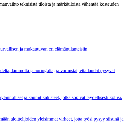
anvaihto teknisistä tiloista ja märkätiloista vähentää kosteuden
urvallisen ja mukautuvan eri elämäntilanteisiin.
lta, lämmöltä ja auringolta, ja varmistat, että laudat pysyvät
ännölliset ja kauniit kalusteet, jotka sopivat täydellisesti kotiisi.
än aloittelijoiden yleisimmät virheet, jotta työsi pysyy siistinä ja