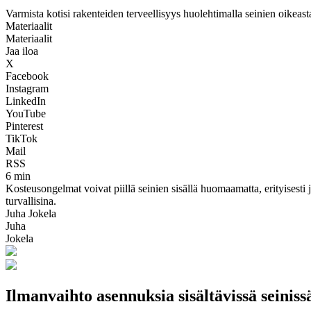
Varmista kotisi rakenteiden terveellisyys huolehtimalla seinien oikeas
Materiaalit
Materiaalit
Jaa iloa
X
Facebook
Instagram
LinkedIn
YouTube
Pinterest
TikTok
Mail
RSS
6 min
Kosteusongelmat voivat piillä seinien sisällä huomaamatta, erityisesti j
turvallisina.
Juha Jokela
Juha
Jokela
Ilmanvaihto asennuksia sisältävissä seinis