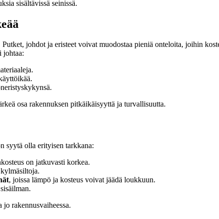
sia sisältävissä seinissä.
keää
ät. Putket, johdot ja eristeet voivat muodostaa pieniä onteloita, joihin 
 johtaa:
ateriaaleja.
käyttöikää.
öneristyskykynsä.
rkeä osa rakennuksen pitkäikäisyyttä ja turvallisuutta.
n syytä olla erityisen tarkkana:
nkosteus on jatkuvasti korkea.
ä kylmäsiltoja.
nät
, joissa lämpö ja kosteus voivat jäädä loukkuun.
sisäilman.
a jo rakennusvaiheessa.