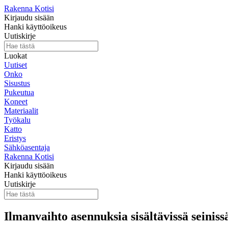
Rakenna Kotisi
Kirjaudu sisään
Hanki käyttöoikeus
Uutiskirje
Luokat
Uutiset
Onko
Sisustus
Pukeutua
Koneet
Materiaalit
Työkalu
Katto
Eristys
Sähköasentaja
Rakenna Kotisi
Kirjaudu sisään
Hanki käyttöoikeus
Uutiskirje
Ilmanvaihto asennuksia sisältävissä seinis