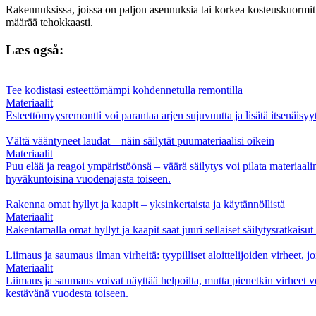
Rakennuksissa, joissa on paljon asennuksia tai korkea kosteuskuormitus
määrää tehokkaasti.
Læs også:
Tee kodistasi esteettömämpi kohdennetulla remontilla
Materiaalit
Esteettömyysremontti voi parantaa arjen sujuvuutta ja lisätä itsenäisy
Vältä vääntyneet laudat – näin säilytät puumateriaalisi oikein
Materiaalit
Puu elää ja reagoi ympäristöönsä – väärä säilytys voi pilata materiaal
hyväkuntoisina vuodenajasta toiseen.
Rakenna omat hyllyt ja kaapit – yksinkertaista ja käytännöllistä
Materiaalit
Rakentamalla omat hyllyt ja kaapit saat juuri sellaiset säilytysratkaisut 
Liimaus ja saumaus ilman virheitä: tyypilliset aloittelijoiden virheet, jo
Materiaalit
Liimaus ja saumaus voivat näyttää helpoilta, mutta pienetkin virheet voi
kestävänä vuodesta toiseen.