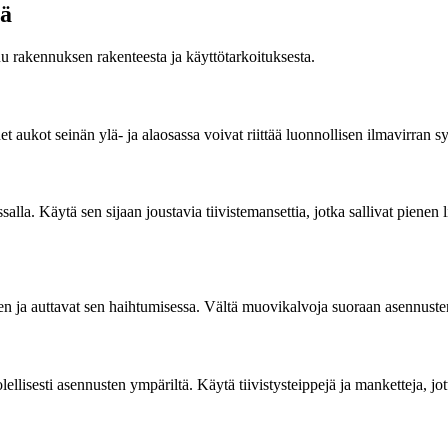
sä
uu rakennuksen rakenteesta ja käyttötarkoituksesta.
 aukot seinän ylä- ja alaosassa voivat riittää luonnollisen ilmavirran s
massalla. Käytä sen sijaan joustavia tiivistemansettia, jotka sallivat pien
seen ja auttavat sen haihtumisessa. Vältä muovikalvoja suoraan asennuste
lellisesti asennusten ympäriltä. Käytä tiivistysteippejä ja manketteja, jot