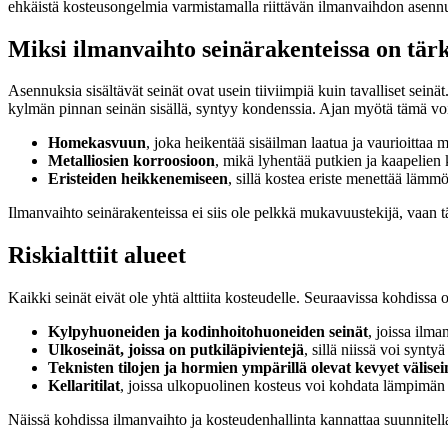
ehkäistä kosteusongelmia varmistamalla riittävän ilmanvaihdon asennuk
Miksi ilmanvaihto seinärakenteissa on tär
Asennuksia sisältävät seinät ovat usein tiiviimpiä kuin tavalliset sein
kylmän pinnan seinän sisällä, syntyy kondenssia. Ajan myötä tämä voi
Homekasvuun
, joka heikentää sisäilman laatua ja vaurioittaa m
Metalliosien korroosioon
, mikä lyhentää putkien ja kaapelien 
Eristeiden heikkenemiseen
, sillä kostea eriste menettää lämm
Ilmanvaihto seinärakenteissa ei siis ole pelkkä mukavuustekijä, vaan tä
Riskialttiit alueet
Kaikki seinät eivät ole yhtä alttiita kosteudelle. Seuraavissa kohdissa o
Kylpyhuoneiden ja kodinhoitohuoneiden seinät
, joissa ilma
Ulkoseinät, joissa on putkiläpivientejä
, sillä niissä voi synty
Teknisten tilojen ja hormien ympärillä olevat kevyet välisei
Kellaritilat
, joissa ulkopuolinen kosteus voi kohdata lämpimän 
Näissä kohdissa ilmanvaihto ja kosteudenhallinta kannattaa suunnitell